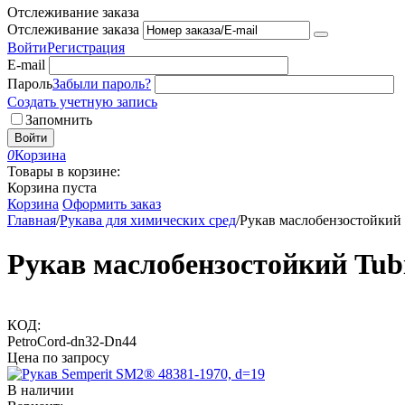
Отслеживание заказа
Отслеживание заказа
Войти
Регистрация
E-mail
Пароль
Забыли пароль?
Создать учетную запись
Запомнить
Войти
0
Корзина
Товары в корзине:
Корзина пуста
Корзина
Оформить заказ
Главная
/
Рукава для химических сред
/
Рукав маслобензостойкий
Рукав маслобензостойкий Tub
КОД:
PetroCord-dn32-Dn44
Цена по запросу
В наличии