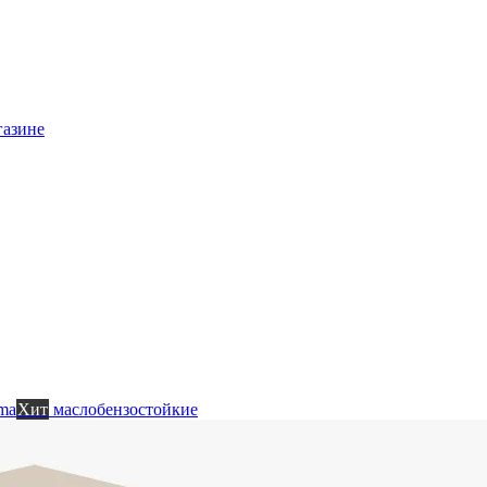
газине
ma
Хит
маслобензостойкие