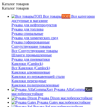
Каталог товаров
Каталог товаров
Все товары
ТОП
Все категории
доступные в магазине
Рукава для нефтепродуктов
Рукава для топлива
Рукава спиральные
Рукава для химических сред
Рукава гофрированные
Сопутствующие товары
Все Сопутствующие товары
Шланги промышленные
Рукава для пневматики
Камлоки (Camlock)
Все Камлоки (Camlock)
Камлоки алюминиевые
Камлоки из нержавеющей стали
Камлоки переходные
Камлоки полипропиленовые
Рукава AlfaGomma
Хит
маслобензостойкие
Рукава Dixon
маслобензостойкие
Рукава Gates
маслобензостойкие
Рукава Sel
маслобензостойкие