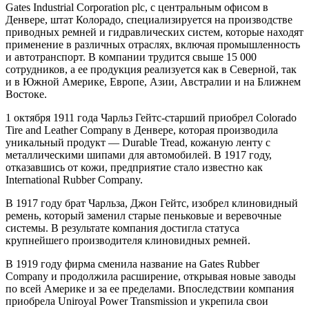
Gates Industrial Corporation plc, с центральным офисом в
Денвере, штат Колорадо, специализируется на производстве
приводных ремней и гидравлических систем, которые находят
применение в различных отраслях, включая промышленность
и автотранспорт. В компании трудится свыше 15 000
сотрудников, а ее продукция реализуется как в Северной, так
и в Южной Америке, Европе, Азии, Австралии и на Ближнем
Востоке.
1 октября 1911 года Чарльз Гейтс-старший приобрел Colorado
Tire and Leather Company в Денвере, которая производила
уникальный продукт — Durable Tread, кожаную ленту с
металлическими шипами для автомобилей. В 1917 году,
отказавшись от кожи, предприятие стало известно как
International Rubber Company.
В 1917 году брат Чарльза, Джон Гейтс, изобрел клиновидный
ремень, который заменил старые пеньковые и веревочные
системы. В результате компания достигла статуса
крупнейшего производителя клиновидных ремней.
В 1919 году фирма сменила название на Gates Rubber
Company и продолжила расширение, открывая новые заводы
по всей Америке и за ее пределами. Впоследствии компания
приобрела Uniroyal Power Transmission и укрепила свои