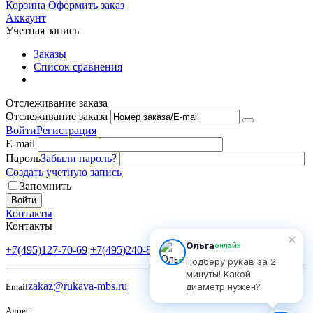
Корзина
Оформить заказ
Аккаунт
Учетная запись
Заказы
Список сравнения
Отслеживание заказа
Отслеживание заказа
Войти
Регистрация
E-mail
Пароль
Забыли пароль?
Создать учетную запись
Запомнить
Войти
Контакты
Контакты
✕
Ольга
онлайн
+7(495)127-70-69
+7(495)240-81-82
Пн-Пт: 9:00-18:00
Подберу рукав за 2
минуты! Какой
zakaz@rukava-mbs.ru
диаметр нужен?
Email
Адрес