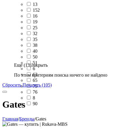
13
152
16
19
25
32
35
38
40
50
51
Еще (13)
Закрыть
6
63
По этим критериям поиска ничего не найдено
65
Сбросить
Показать (105)
75
76
8
Gates
90
Главная
/
Бренды
/
Gates