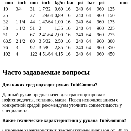
mm
inch
mm
inch
kg/m
bar
psi
bar
psi
mm
19
3/4
31
1 7/32
0,60
16
240
64
960
125
25
1
37
1 29/64
0,89
16
240
64
960
150
32
1 1/4
44
1 47/64
1,00
16
240
64
960
175
38
1 1/2
51
2
1,35
16
240
64
960
225
51
2
67
2 41/64
2,00
16
240
64
960
275
63.5
2 1/2
80
3 5/32
2,50
16
240
64
960
300
76
3
92
3 5/8
2,85
16
240
64
960
350
102
4
122
4 51/64
4,15
16
240
64
960
450
Часто задаваемые вопросы
Для каких сред подходит рукав TubiGomma?
Данный рукав предназначен для транспортировки:
нефтепродукты, топливо, масла. Перед использованием с
конкретной средой рекомендуем уточнить совместимость у
специалиста.
Какие технические характеристики у рукава TubiGomma?
Основные характеристики: температурный диапазон от -30 до