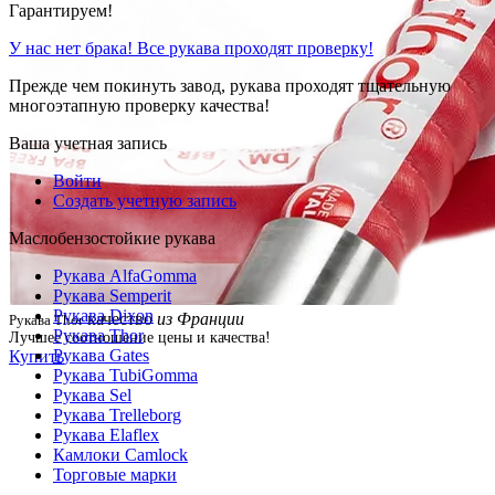
Гарантируем!
У нас нет брака! Все рукава проходят проверку!
Прежде чем покинуть завод, рукава проходят тщательную
многоэтапную проверку качества!
Ваша учетная запись
Войти
Создать учетную запись
Маслобензостойкие рукава
Рукава AlfaGomma
Рукава Semperit
Рукава Dixon
качество
из Франции
Рукава Thor
Рукава Thor
Лучшее соотношение цены и качества!
Рукава Gates
Купить
Рукава TubiGomma
Рукава Sel
Рукава Trelleborg
Рукава Elaflex
Камлоки Camlock
Торговые марки