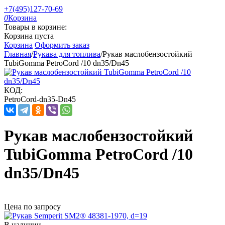
+7(495)127-70-69
0
Корзина
Товары в корзине:
Корзина пуста
Корзина
Оформить заказ
Главная
/
Рукава для топлива
/
Рукав маслобензостойкий
TubiGomma PetroCord /10 dn35/Dn45
КОД:
PetroCord-dn35-Dn45
Рукав маслобензостойкий
TubiGomma PetroCord /10
dn35/Dn45
Цена по запросу
В наличии