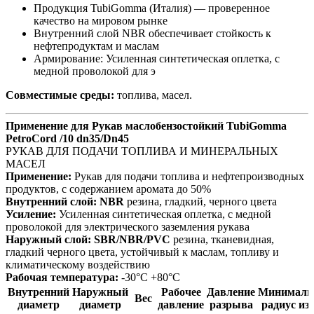
Продукция TubiGomma (Италия) — проверенное
качество на мировом рынке
Внутренний слой NBR обеспечивает стойкость к
нефтепродуктам и маслам
Армирование: Усиленная синтетическая оплетка, с
медной проволокой для э
Совместимые среды:
топлива, масел.
Применение для Рукав маслобензостойкий TubiGomma
PetroCord /10 dn35/Dn45
РУКАВ ДЛЯ ПОДАЧИ ТОПЛИВА И МИНЕРАЛЬНЫХ
МАСЕЛ
Применение:
Рукав для подачи топлива и нефтепроизводных
продуктов, с содержанием аромата до 50%
Внутренний слой:
NBR
резина, гладкий, черного цвета
Усиление:
Усиленная синтетическая оплетка, с медной
проволокой для электрического заземления рукава
Наружный слой:
SBR/NBR/PVC
резина, тканевидная,
гладкий черного цвета, устойчивый к маслам, топливу и
климатическому воздействию
Рабочая температура:
-30°C +80°C
Внутренний
Наружный
Рабочее
Давление
Минималь
Вес
диаметр
диаметр
давление
разрыва
радиус из