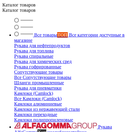
Каталог товаров
Каталог товаров
Все товары
ТОП
Все категории доступные в
магазине
Рукава для нефтепродуктов
Рукава для топлива
Ольга
Рукава спиральные
Маслобензостойкие рукава
Рукава для химических сред
Рукава гофрированные
Сопутствующие товары
Все Сопутствующие товары
Шланги промышленные
Рукава для пневматики
Камлоки (Camlock)
Все Камлоки (Camlock)
Камлоки алюминиевые
Камлоки из нержавеющей стали
Камлоки переходные
Камлоки полипропиленовые
Рукава