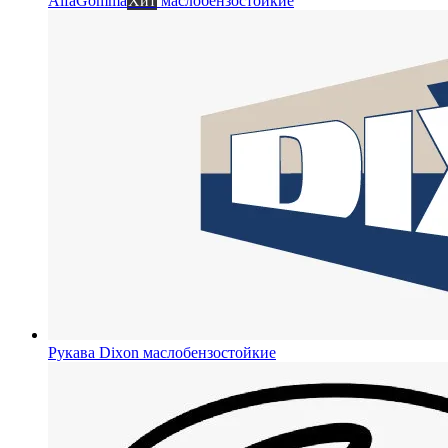
AlfaGomma
Хит
маслобензостойкие
Рукава Dixon
маслобензостойкие