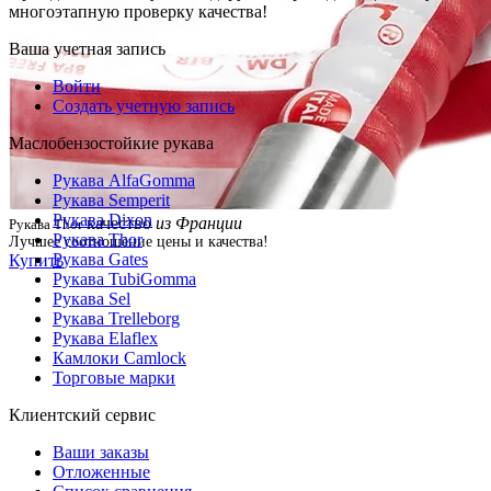
многоэтапную проверку качества!
Ваша учетная запись
Войти
Создать учетную запись
Маслобензостойкие рукава
Рукава AlfaGomma
Рукава Semperit
Рукава Dixon
качество
из Франции
Рукава Thor
Рукава Thor
Лучшее соотношение цены и качества!
Рукава Gates
Купить
Рукава TubiGomma
Рукава Sel
Рукава Trelleborg
Рукава Elaflex
Камлоки Camlock
Торговые марки
Клиентский сервис
Ваши заказы
Отложенные