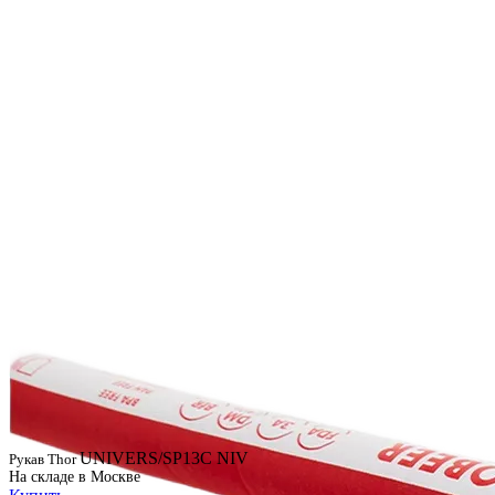
UNIVERS/SP13C NIV
Рукав Thor
На складе в Москве