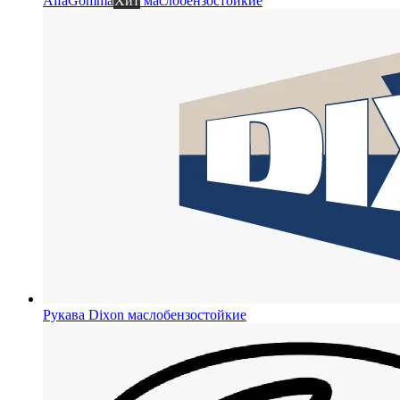
AlfaGomma
Хит
маслобензостойкие
Рукава Dixon
маслобензостойкие