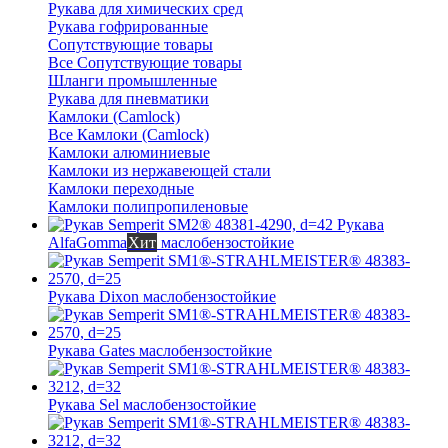
Рукава для химических сред
Рукава гофрированные
Сопутствующие товары
Все Сопутствующие товары
Шланги промышленные
Рукава для пневматики
Камлоки (Camlock)
Все Камлоки (Camlock)
Камлоки алюминиевые
Камлоки из нержавеющей стали
Камлоки переходные
Камлоки полипропиленовые
Рукава
AlfaGomma
Хит
маслобензостойкие
Рукава Dixon
маслобензостойкие
Рукава Gates
маслобензостойкие
Рукава Sel
маслобензостойкие