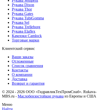
Рукава Semperit
Рукава Dixon
Рукава Thor
Рукава Gates
Рукава TubiGomma
Рукава Sel
Рукава Trelleborg
Рукава Elaflex
Камлоки Camlock
Торговые марки
Клиентский сервис
Ваши заказы
Отложенные
Список сравнения
Контакты
О компании
Доставка
Возврат и гарантия
© 2024 - 2026 ООО «ГидравликТехПромСнаб». Rukava-
MBS.ru -
Маслобензостойкие рукава
из Европы и США
Меню
Найти