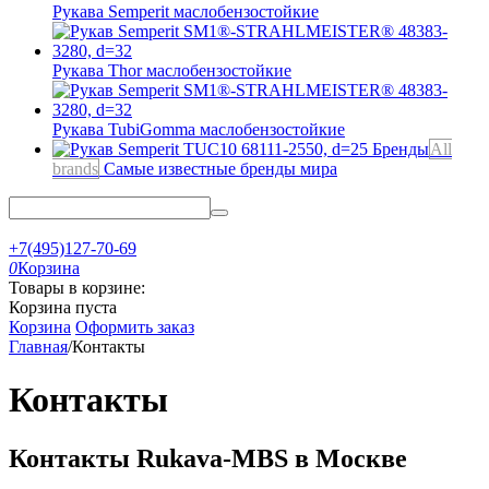
Рукава Semperit
маслобензостойкие
Рукава Thor
маслобензостойкие
Рукава TubiGomma
маслобензостойкие
Бренды
All
brands
Самые известные бренды мира
+7(495)127-70-69
0
Корзина
Товары в корзине:
Корзина пуста
Корзина
Оформить заказ
Главная
/
Контакты
Контакты
Контакты Rukava-MBS в Москве