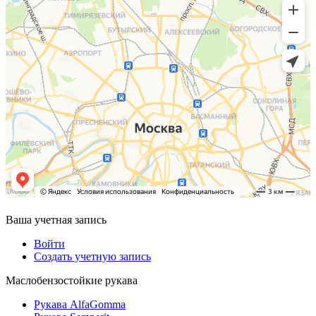
Ваша учетная запись
Войти
Создать учетную запись
Маслобензостойкие рукава
Рукава AlfaGomma