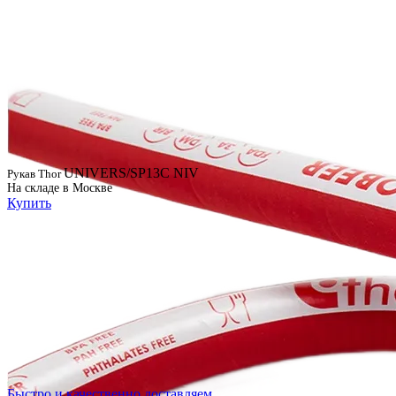
UNIVERS/SP13C NIV
Рукав Thor
На складе в Москве
Купить
Быстро и качественно доставляем