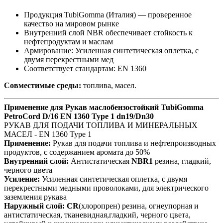
Продукция TubiGomma (Италия) — проверенное
качество на мировом рынке
Внутренний слой NBR обеспечивает стойкость к
нефтепродуктам и маслам
Армирование: Усиленная синтетическая оплетка, с
двумя перекрестными мед
Соответствует стандартам: EN 1360
Совместимые среды:
топлива, масел.
Применение для Рукав маслобензостойкий TubiGomma
PetroCord D/16 EN 1360 Type 1 dn19/Dn30
РУКАВ ДЛЯ ПОДАЧИ ТОПЛИВА И МИНЕРАЛЬНЫХ
МАСЕЛ - EN 1360 Type 1
Применение:
Рукав для подачи топлива и нефтепроизводных
продуктов, с содержанием аромата до 50%
Внутренний слой:
Антистатическая
NBR1
резина, гладкий,
черного цвета
Усиление:
Усиленная синтетическая оплетка, с двумя
перекрестными медными проволоками, для электрического
заземления рукава
Наружный слой:
CR
(хлоропрен) резина, огнеупорная и
антистатическая, тканевидная,гладкий, черного цвета,