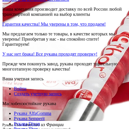
Наша компания производит доставку по всей России любой
транспортной компанией на выбор клиенты
Гарантия качества! Мы уверены в том, что продаем!
Мы предлагаем только те товары, в качестве которых мы
уверены! Приобретая у нас - вы спокойно спите!
Гарантируем!
У нас нет брака! Все рукава проходят проверку!
Прежде чем покинуть завод, рукава проходят тщательную
многоэтапную проверку качества!
Ваша учетная запись
Войти
Создать учетную запись
Маслобензостойкие рукава
Рукава AlfaGomma
Рукава Semperit
Рукава Dixon
качество
из Франции
Рукава Thor
Рукава Thor