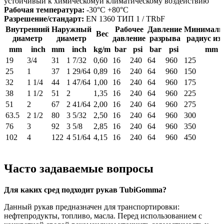
устойчивый к химическомуи климатическому воздействию
Рабочая температура:
-30°C +80°C
Разрешение/стандарт:
EN 1360 ТИП 1 / TRbF
Внутренний
Наружный
Рабочее
Давление
Минималь
Вес
диаметр
диаметр
давление
разрыва
радиус из
mm
inch
mm
inch
kg/m
bar
psi
bar
psi
mm
19
3/4
31
1 7/32
0,60
16
240
64
960
125
25
1
37
1 29/64
0,89
16
240
64
960
150
32
1 1/4
44
1 47/64
1,00
16
240
64
960
175
38
1 1/2
51
2
1,35
16
240
64
960
225
51
2
67
2 41/64
2,00
16
240
64
960
275
63.5
2 1/2
80
3 5/32
2,50
16
240
64
960
300
76
3
92
3 5/8
2,85
16
240
64
960
350
102
4
122
4 51/64
4,15
16
240
64
960
450
Часто задаваемые вопросы
Для каких сред подходит рукав TubiGomma?
Данный рукав предназначен для транспортировки:
нефтепродукты, топливо, масла. Перед использованием с