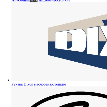
AlfaGomma
Хит
маслобензостойкие
Рукава Dixon
маслобензостойкие