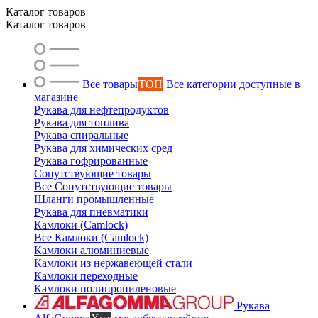
Каталог товаров
Каталог товаров
Все товары
ТОП
Все категории доступные в
магазине
Рукава для нефтепродуктов
Рукава для топлива
Ольга
Рукава спиральные
Маслобензостойкие рукава
Рукава для химических сред
Рукава гофрированные
Сопутствующие товары
Все Сопутствующие товары
Шланги промышленные
Рукава для пневматики
Камлоки (Camlock)
Все Камлоки (Camlock)
Камлоки алюминиевые
Камлоки из нержавеющей стали
Камлоки переходные
Камлоки полипропиленовые
Рукава