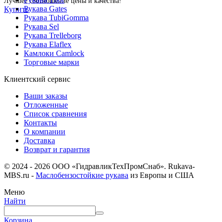
Лучшее соотношение цены и качества!
Рукава Gates
Купить
Рукава TubiGomma
Рукава Sel
Рукава Trelleborg
Рукава Elaflex
Камлоки Camlock
Торговые марки
Клиентский сервис
Ваши заказы
Отложенные
Список сравнения
Контакты
О компании
Доставка
Возврат и гарантия
© 2024 - 2026 ООО «ГидравликТехПромСнаб». Rukava-
MBS.ru -
Маслобензостойкие рукава
из Европы и США
Меню
Найти
Корзина