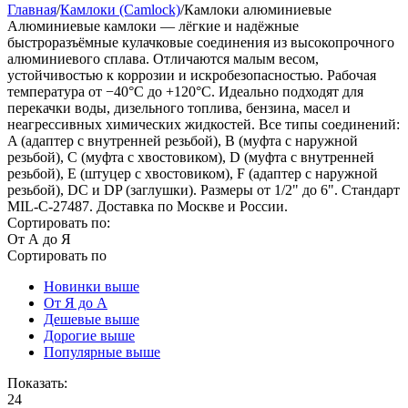
Главная
/
Камлоки (Camlock)
/
Камлоки алюминиевые
Алюминиевые камлоки — лёгкие и надёжные
быстроразъёмные кулачковые соединения из высокопрочного
алюминиевого сплава. Отличаются малым весом,
устойчивостью к коррозии и искробезопасностью. Рабочая
температура от −40°C до +120°C. Идеально подходят для
перекачки воды, дизельного топлива, бензина, масел и
неагрессивных химических жидкостей. Все типы соединений:
A (адаптер с внутренней резьбой), B (муфта с наружной
резьбой), C (муфта с хвостовиком), D (муфта с внутренней
резьбой), E (штуцер с хвостовиком), F (адаптер с наружной
резьбой), DC и DP (заглушки). Размеры от 1/2" до 6". Стандарт
MIL-C-27487. Доставка по Москве и России.
Сортировать по:
От А до Я
Сортировать по
Новинки выше
От Я до А
Дешевые выше
Дорогие выше
Популярные выше
Показать:
24