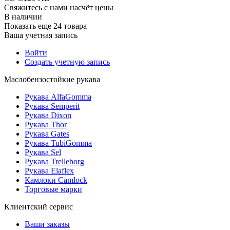
Свяжитесь с нами насчёт цены
В наличии
Показать еще 24 товара
Ваша учетная запись
Войти
Создать учетную запись
Маслобензостойкие рукава
Рукава AlfaGomma
Рукава Semperit
Рукава Dixon
Рукава Thor
Рукава Gates
Рукава TubiGomma
Рукава Sel
Рукава Trelleborg
Рукава Elaflex
Камлоки Camlock
Торговые марки
Клиентский сервис
Ваши заказы