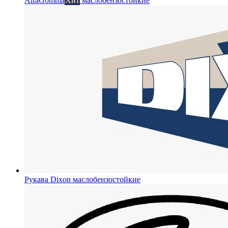
AlfaGomma
Хит
маслобензостойкие
Рукава Dixon
маслобензостойкие