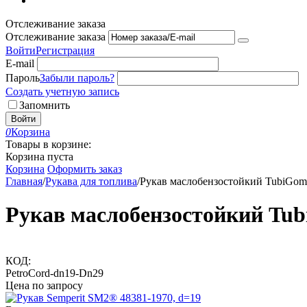
Отслеживание заказа
Отслеживание заказа
Войти
Регистрация
E-mail
Пароль
Забыли пароль?
Создать учетную запись
Запомнить
Войти
0
Корзина
Товары в корзине:
Корзина пуста
Корзина
Оформить заказ
Главная
/
Рукава для топлива
/
Рукав маслобензостойкий TubiGomm
Рукав маслобензостойкий Tub
КОД:
PetroCord-dn19-Dn29
Цена по запросу