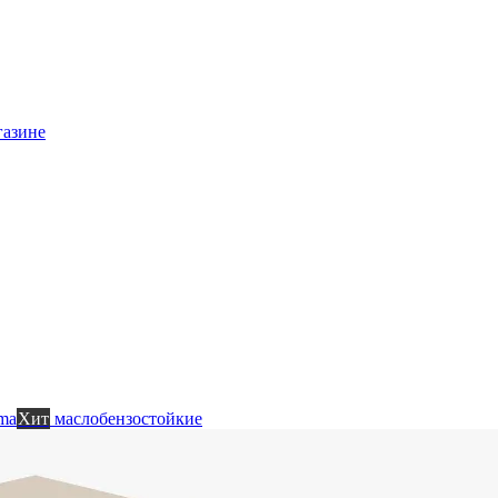
газине
ma
Хит
маслобензостойкие