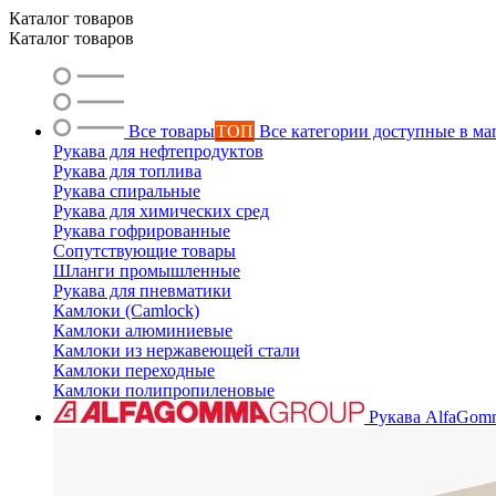
Каталог товаров
Каталог товаров
Все товары
ТОП
Все категории доступные в ма
Рукава для нефтепродуктов
Рукава для топлива
Рукава спиральные
Рукава для химических сред
Рукава гофрированные
Сопутствующие товары
Шланги промышленные
Рукава для пневматики
Камлоки (Camlock)
Камлоки алюминиевые
Камлоки из нержавеющей стали
Камлоки переходные
Камлоки полипропиленовые
Рукава AlfaGom