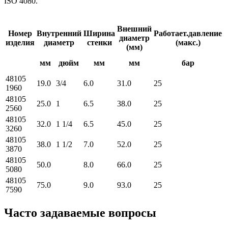
ISO 4080.
Внешний
Номер
Внутренний
Ширина
Работает.давление
диаметр
изделия
диаметр
стенки
(макс.)
(мм)
мм
дюйм
мм
мм
бар
48105
19.0
3/4
6.0
31.0
25
2
1960
48105
25.0
1
6.5
38.0
25
2
2560
48105
32.0
1 1/4
6.5
45.0
25
2
3260
48105
38.0
1 1/2
7.0
52.0
25
2
3870
48105
50.0
8.0
66.0
25
2
5080
48105
75.0
9.0
93.0
25
4
7590
Часто задаваемые вопросы