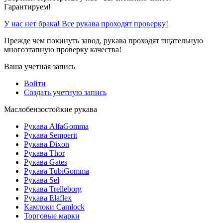
Гарантируем!
У нас нет брака! Все рукава проходят проверку!
Прежде чем покинуть завод, рукава проходят тщательную
многоэтапную проверку качества!
Ваша учетная запись
Войти
Создать учетную запись
Маслобензостойкие рукава
Рукава AlfaGomma
Рукава Semperit
Рукава Dixon
Рукава Thor
Рукава Gates
Рукава TubiGomma
Рукава Sel
Рукава Trelleborg
Рукава Elaflex
Камлоки Camlock
Торговые марки