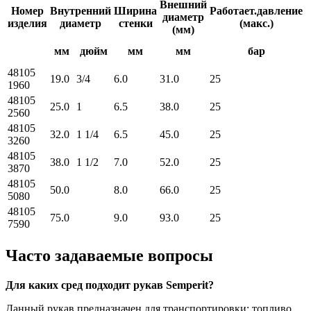
Внешний
Номер
Внутренний
Ширина
Работает.давление
диаметр
изделия
диаметр
стенки
(макс.)
(мм)
мм
дюйм
мм
мм
бар
48105
19.0
3/4
6.0
31.0
25
2
1960
48105
25.0
1
6.5
38.0
25
2
2560
48105
32.0
1 1/4
6.5
45.0
25
2
3260
48105
38.0
1 1/2
7.0
52.0
25
2
3870
48105
50.0
8.0
66.0
25
2
5080
48105
75.0
9.0
93.0
25
4
7590
Часто задаваемые вопросы
Для каких сред подходит рукав Semperit?
Данный рукав предназначен для транспортировки: топливо,