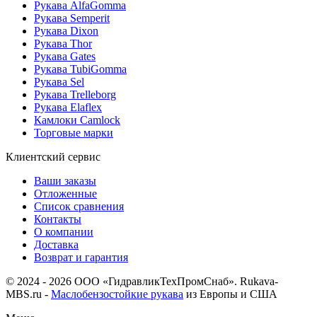
Рукава AlfaGomma
Рукава Semperit
Рукава Dixon
Рукава Thor
Рукава Gates
Рукава TubiGomma
Рукава Sel
Рукава Trelleborg
Рукава Elaflex
Камлоки Camlock
Торговые марки
Клиентский сервис
Ваши заказы
Отложенные
Список сравнения
Контакты
О компании
Доставка
Возврат и гарантия
© 2024 - 2026 ООО «ГидравликТехПромСнаб». Rukava-
MBS.ru -
Маслобензостойкие рукава
из Европы и США