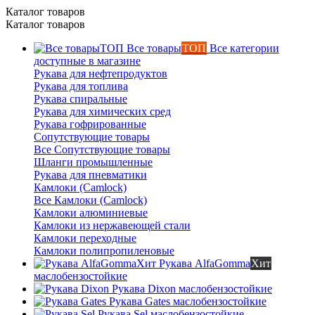
Каталог товаров
Каталог товаров
Все товары
ТОП
Все категории
доступные в магазине
Рукава для нефтепродуктов
Рукава для топлива
Рукава спиральные
Рукава для химических сред
Рукава гофрированные
Сопутствующие товары
Все Сопутствующие товары
Шланги промышленные
Рукава для пневматики
Камлоки (Camlock)
Все Камлоки (Camlock)
Камлоки алюминиевые
Камлоки из нержавеющей стали
Камлоки переходные
Камлоки полипропиленовые
Рукава AlfaGomma
Хит
маслобензостойкие
Рукава Dixon
маслобензостойкие
Рукава Gates
маслобензостойкие
Рукава Sel
маслобензостойкие