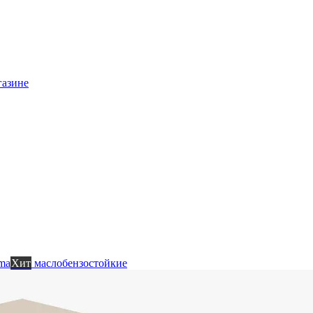
газине
ma
Хит
маслобензостойкие