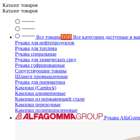
Каталог товаров
Каталог товаров
Все товары
ТОП
Все категории доступные в ма
Рукава для нефтепродуктов
Рукава для топлива
Рукава спиральные
Рукава для химических сред
Рукава гофрированные
Сопутствующие товары
Шланги промышленные
Рукава для пневматики
Камлоки (Camlock)
Камлоки алюминиевые
Камлоки из нержавеющей стали
Камлоки переходные
Камлоки полипропиленовые
Рукава AlfaGom