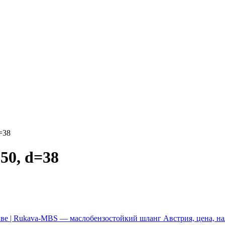
=38
50, d=38