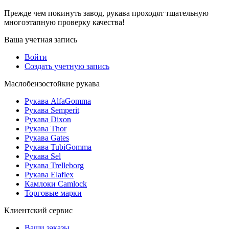
Прежде чем покинуть завод, рукава проходят тщательную
многоэтапную проверку качества!
Ваша учетная запись
Войти
Создать учетную запись
Маслобензостойкие рукава
Рукава AlfaGomma
Рукава Semperit
Рукава Dixon
Рукава Thor
Рукава Gates
Рукава TubiGomma
Рукава Sel
Рукава Trelleborg
Рукава Elaflex
Камлоки Camlock
Торговые марки
Клиентский сервис
Ваши заказы