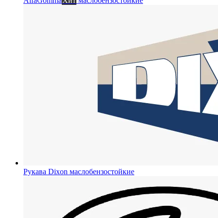
AlfaGomma
Хит
маслобензостойкие
Рукава Dixon
маслобензостойкие