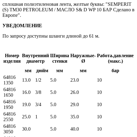
сплошная полиэтиленовая лента, желтые буквы: "SEMPERIT
(S) TM30 PETROLEUM / МАСЛО S& D WP 10 БАР Сделано в
Европе".
УВЕДОМЛЕНИЕ
По запросу доступны шланги длиной до 61 м.
Номер
Внутренний
Ширина
Наружные-
Работа.давление
изделия
диаметр
стенки
Ø
(макс.)
мм
дюйм
мм
мм
бар
64816
13.0
1/2
5.0
23.0
10
1350
64816
16.0
3/8
5.0
26.0
10
1650
64816
19.0
3/4
5.0
29.0
10
1950
64816
25.0
1
5.0
35.0
10
2550
64816
30.0
5.0
40.0
10
3050