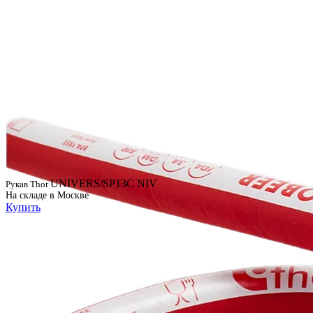
UNIVERS/SP13C NIV
Рукав Thor
На складе в Москве
Купить