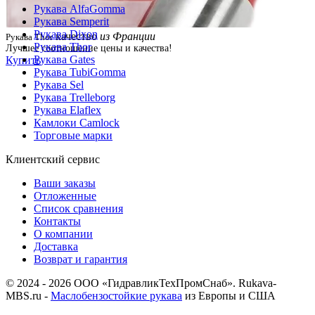
Рукава AlfaGomma
Рукава Semperit
Рукава Dixon
качество
из Франции
Рукава Thor
Рукава Thor
Лучшее соотношение цены и качества!
Рукава Gates
Купить
Рукава TubiGomma
Рукава Sel
Рукава Trelleborg
Рукава Elaflex
Камлоки Camlock
Торговые марки
Клиентский сервис
Ваши заказы
Отложенные
Список сравнения
Контакты
О компании
Доставка
Возврат и гарантия
© 2024 - 2026 ООО «ГидравликТехПромСнаб». Rukava-
MBS.ru -
Маслобензостойкие рукава
из Европы и США