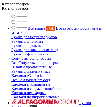
Каталог товаров
Каталог товаров
Ольга
Маслобензостойкие рукава
Все товары
ТОП
Все категории доступные в
магазине
Рукава для нефтепродуктов
Рукава для топлива
Рукава спиральные
Рукава для химических сред
Рукава гофрированные
Сопутствующие товары
Все Сопутствующие товары
Шланги промышленные
Рукава для пневматики
Камлоки (Camlock)
Все Камлоки (Camlock)
Камлоки алюминиевые
Камлоки из нержавеющей стали
Камлоки переходные
Камлоки полипропиленовые
Рукава