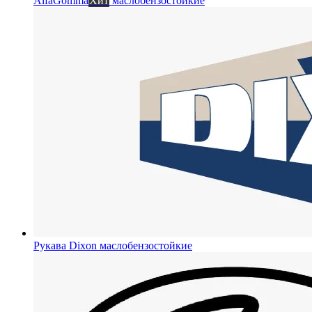
AlfaGomma
Хит
маслобензостойкие
Рукава Dixon
маслобензостойкие