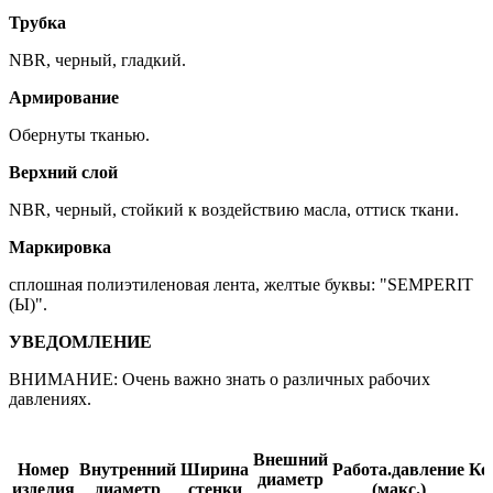
Трубка
NBR, черный, гладкий.
Армирование
Обернуты тканью.
Верхний слой
NBR, черный, стойкий к воздействию масла, оттиск ткани.
Маркировка
сплошная полиэтиленовая лента, желтые буквы: "SEMPERIT
(Ы)".
УВЕДОМЛЕНИЕ
ВНИМАНИЕ: Очень важно знать о различных рабочих
давлениях.
Внешний
Номер
Внутренний
Ширина
Работа.давление
Ко
диаметр
изделия
диаметр
стенки
(макс.)
в