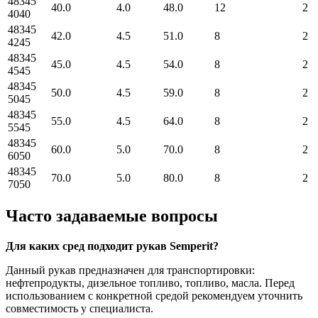
48345
40.0
4.0
48.0
12
2
4040
48345
42.0
4.5
51.0
8
2
4245
48345
45.0
4.5
54.0
8
2
4545
48345
50.0
4.5
59.0
8
2
5045
48345
55.0
4.5
64.0
8
2
5545
48345
60.0
5.0
70.0
8
2
6050
48345
70.0
5.0
80.0
8
2
7050
Часто задаваемые вопросы
Для каких сред подходит рукав Semperit?
Данный рукав предназначен для транспортировки:
нефтепродукты, дизельное топливо, топливо, масла. Перед
использованием с конкретной средой рекомендуем уточнить
совместимость у специалиста.