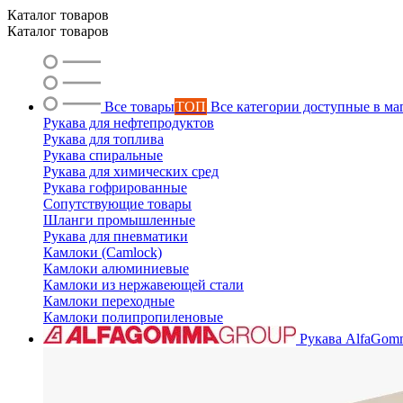
Каталог товаров
Каталог товаров
Все товары
ТОП
Все категории доступные в ма
Рукава для нефтепродуктов
Рукава для топлива
Рукава спиральные
Рукава для химических сред
Рукава гофрированные
Сопутствующие товары
Шланги промышленные
Рукава для пневматики
Камлоки (Camlock)
Камлоки алюминиевые
Камлоки из нержавеющей стали
Камлоки переходные
Камлоки полипропиленовые
Рукава AlfaGom