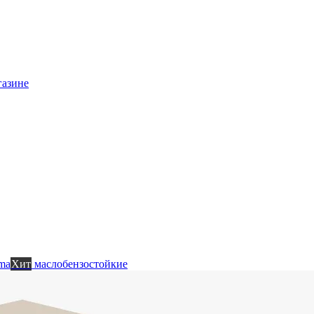
газине
ma
Хит
маслобензостойкие