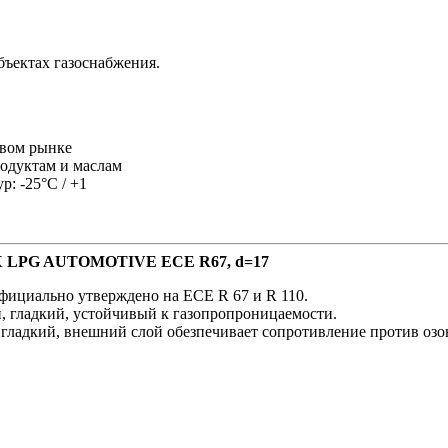
бъектах газоснабжения.
овом рынке
одуктам и маслам
: -25°C / +1
LEX LPG AUTOMOTIVE ECE R67, d=17
фициально утверждено на ECE R 67 и R 110.
, гладкий, устойчивый к газопропроницаемости.
гладкий, внешний слой обезпечивает сопротивление против озона