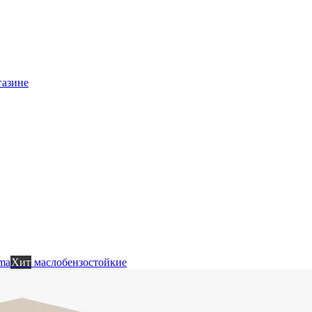
газине
ma
Хит
маслобензостойкие