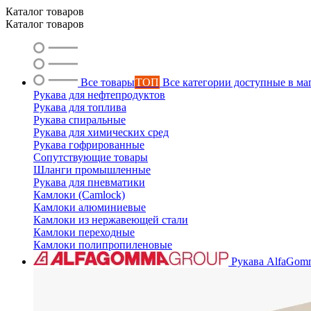
Каталог товаров
Каталог товаров
Все товары
ТОП
Все категории доступные в ма
Рукава для нефтепродуктов
Рукава для топлива
Рукава спиральные
Рукава для химических сред
Рукава гофрированные
Сопутствующие товары
Шланги промышленные
Рукава для пневматики
Камлоки (Camlock)
Камлоки алюминиевые
Камлоки из нержавеющей стали
Камлоки переходные
Камлоки полипропиленовые
Рукава AlfaGom