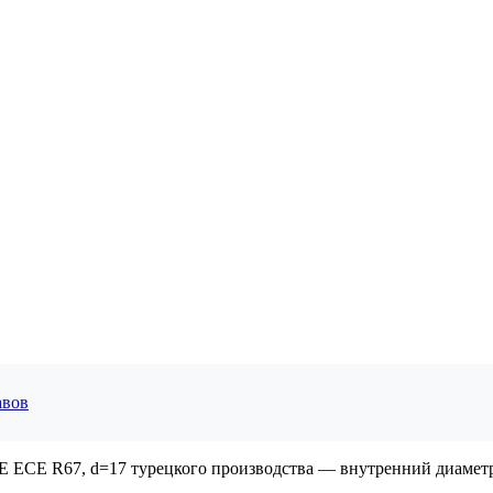
авов
CE R67, d=17 турецкого производства — внутренний диаметр 1