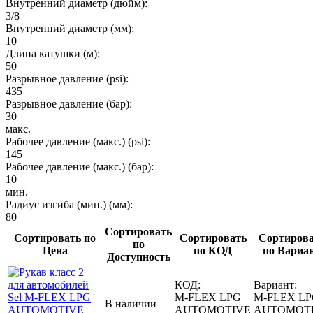
Внутренний диаметр (дюйм):
3/8
Внутренний диаметр (мм):
10
Длина катушки (м):
50
Разрывное давление (psi):
435
Разрывное давление (бар):
30
макс.
Рабочее давление (макс.) (psi):
145
Рабочее давление (макс.) (бар):
10
мин.
Радиус изгиба (мин.) (мм):
80
Сортировать
Сортировать по
Сортировать
Сортиров
по
Цена
по КОД
по Вариа
Доступность
КОД:
Вариант:
M-FLEX LPG
M-FLEX L
В наличии
AUTOMOTIVE
AUTOMOT