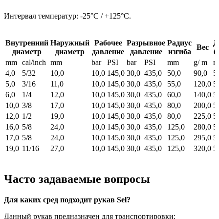
Интервал температур: -25°C / +125°C.
Внутренний
Наружный
Рабочее
Разрывное
Радиус
Д
Вес
диаметр
диаметр
давление
давление
изгиба
б
mm
cal/inch
mm
bar
PSI
bar
PSI
mm
g/ m
m
4,0
5/32
10,0
10,0
145,0
30,0
435,0
50,0
90,0
5
5,0
3/16
11,0
10,0
145,0
30,0
435,0
55,0
120,0
5
6,0
1/4
12,0
10,0
145,0
30,0
435,0
60,0
140,0
5
10,0
3/8
17,0
10,0
145,0
30,0
435,0
80,0
200,0
5
12,0
1/2
19,0
10,0
145,0
30,0
435,0
80,0
225,0
5
16,0
5/8
24,0
10,0
145,0
30,0
435,0
125,0
280,0
5
17,0
5/8
24,0
10,0
145,0
30,0
435,0
125,0
295,0
5
19,0
11/16
27,0
10,0
145,0
30,0
435,0
125,0
320,0
5
Часто задаваемые вопросы
Для каких сред подходит рукав Sel?
Данный рукав предназначен для транспортировки: