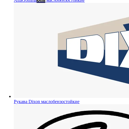
AlfaGomma
Хит
маслобензостойкие
Рукава Dixon
маслобензостойкие