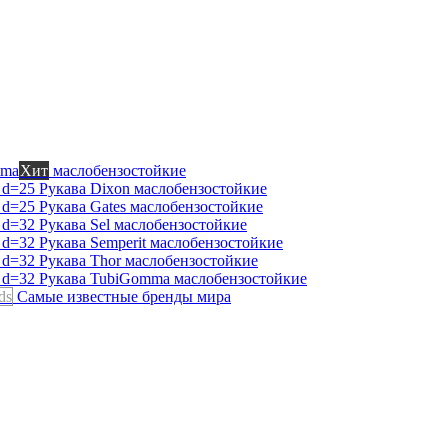
mma
Хит
маслобензостойкие
Рукава Dixon
маслобензостойкие
Рукава Gates
маслобензостойкие
Рукава Sel
маслобензостойкие
Рукава Semperit
маслобензостойкие
Рукава Thor
маслобензостойкие
Рукава TubiGomma
маслобензостойкие
ds
Самые известные бренды мира