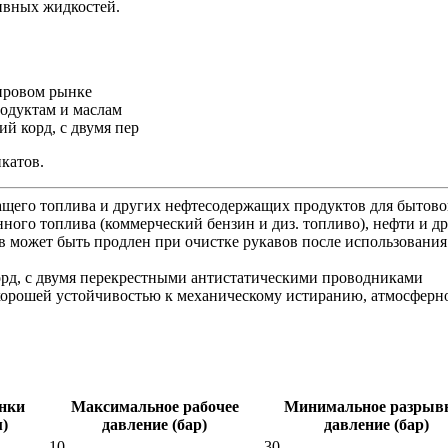
ивных жидкостей.
мировом рынке
одуктам и маслам
̆ корд, с двумя пер
катов.
ащего топлива и других нефтесодержащих продуктов для бытово
ного топлива (коммерческий бензин и диз. топливо), нефти и д
 может быть продлен при очистке рукавов после использования
корд, с двумя перекрестными антистатическими проводниками
ает хорошей устойчивостью к механическому истиранию, атмосфе
нки
Максимальное рабочее
Минимальное разрыв
м)
давление (бар)
давление (бар)
10
30