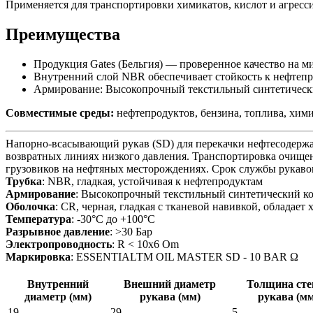
Применяется для транспортировки химикатов, кислот и агресс
Преимущества
Продукция Gates (Бельгия) — проверенное качество на 
Внутренний слой NBR обеспечивает стойкость к нефтепр
Армирование: Высокопрочный текстильный синтетическии
Совместимые среды:
нефтепродуктов, бензина, топлива, хими
Напорно-всасывающий рукав (SD) для перекачки нефтесодерж
возвратных линиях низкого давления. Транспортировка очищен
грузовиков на нефтяных месторождениях. Срок службы рукавов
Трубка
: NBR, гладкая, устойчивая к нефтепродуктам
Армирование
: Высокопрочный текстильный синтетический 
Оболочка
: CR, черная, гладкая с тканевой навивкой, облад
Температура
: -30°C до +100°C
Разрывное давление
: >30 Бар
Электропроводность
: R < 10x6 Om
Маркировка
: ESSENTIALTM OIL MASTER SD - 10 BAR Ω
Внутренний
Внешний диаметр
Толщина сте
диаметр (мм)
рукава (мм)
рукава (м
19
29
5