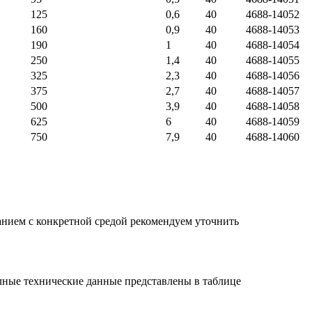
125
0,6
40
4688-14052
160
0,9
40
4688-14053
190
1
40
4688-14054
250
1,4
40
4688-14055
325
2,3
40
4688-14056
375
2,7
40
4688-14057
500
3,9
40
4688-14058
625
6
40
4688-14059
750
7,9
40
4688-14060
анием с конкретной средой рекомендуем уточнить
олные технические данные представлены в таблице