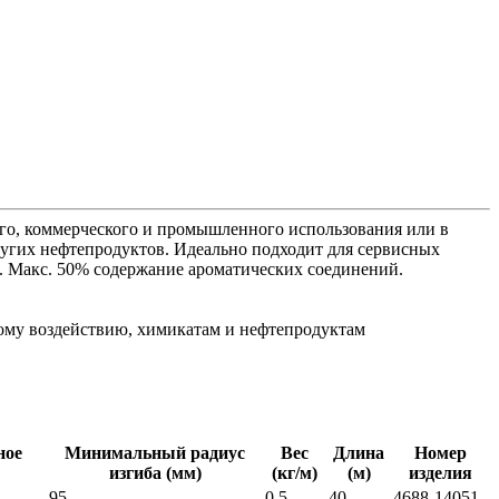
го, коммерческого и промышленного использования или в
ругих нефтепродуктов. Идеально подходит для сервисных
. Макс. 50% содержание ароматических соединений.
рному воздействию, химикатам и нефтепродуктам
ное
Минимальный радиус
Вес
Длина
Номер
изгиба (мм)
(кг/м)
(м)
изделия
95
0,5
40
4688-14051