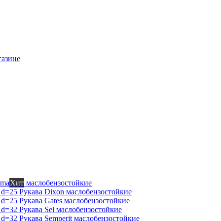
газине
mma
Хит
маслобензостойкие
Рукава Dixon
маслобензостойкие
Рукава Gates
маслобензостойкие
Рукава Sel
маслобензостойкие
Рукава Semperit
маслобензостойкие