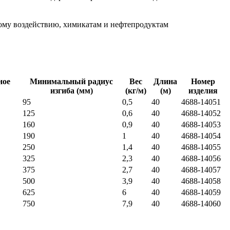
рному воздействию, химикатам и нефтепродуктам
ное
Минимальный радиус
Вес
Длина
Номер
изгиба (мм)
(кг/м)
(м)
изделия
95
0,5
40
4688-14051
125
0,6
40
4688-14052
160
0,9
40
4688-14053
190
1
40
4688-14054
250
1,4
40
4688-14055
325
2,3
40
4688-14056
375
2,7
40
4688-14057
500
3,9
40
4688-14058
625
6
40
4688-14059
750
7,9
40
4688-14060