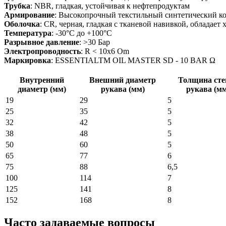
Трубка
: NBR, гладкая, устойчивая к нефтепродуктам
Армирование
: Высокопрочный текстильный синтетический 
Оболочка
: CR, черная, гладкая с тканевой навивкой, облад
Температура
: -30°C до +100°C
Разрывное давление
: >30 Бар
Электропроводность
: R < 10x6 Om
Маркировка
: ESSENTIALTM OIL MASTER SD - 10 BAR Ω
Внутренний
Внешний диаметр
Толщина сте
диаметр (мм)
рукава (мм)
рукава (м
19
29
5
25
35
5
32
42
5
38
48
5
50
60
5
65
77
6
75
88
6,5
100
114
7
125
141
8
152
168
8
Часто задаваемые вопросы