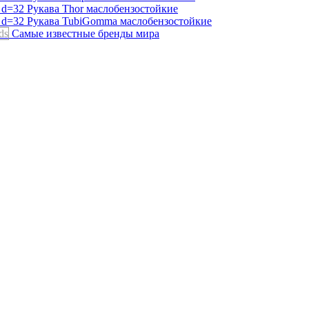
Рукава Thor
маслобензостойкие
Рукава TubiGomma
маслобензостойкие
ds
Самые известные бренды мира