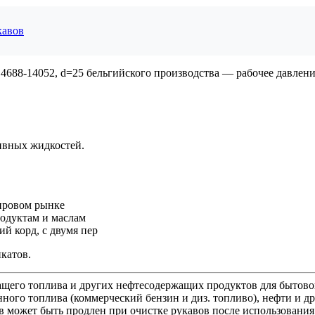
кавов
8-14052, d=25 бельгийского производства — рабочее давление 
ивных жидкостей.
мировом рынке
одуктам и маслам
̆ корд, с двумя пер
катов.
ащего топлива и других нефтесодержащих продуктов для бытово
ного топлива (коммерческий бензин и диз. топливо), нефти и д
 может быть продлен при очистке рукавов после использования