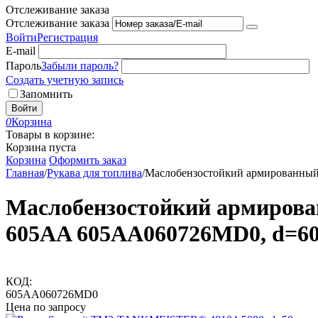
Отслеживание заказа
Отслеживание заказа
Войти
Регистрация
E-mail
Пароль
Забыли пароль?
Создать учетную запись
Запомнить
Войти
0
Корзина
Товары в корзине:
Корзина пуста
Корзина
Оформить заказ
Главная
/
Рукава для топлива
/
Маслобензостойкий армированный 
Маслобензостойкий армирован
605AA 605AA060726MD0, d=6
КОД:
605AA060726MD0
Цена по запросу