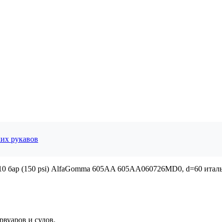
ких рукавов
10 бар (150 psi) AlfaGomma 605AA 605AA060726MD0, d=60 италь
рвуаров и судов.