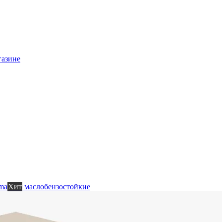
газине
ma
Хит
маслобензостойкие