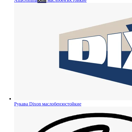
AlfaGomma
Хит
маслобензостойкие
Рукава Dixon
маслобензостойкие