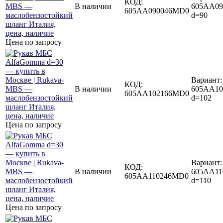
КОД:
В наличии
605AA09
605AA090046MD0
d=90
Цена по запросу
Вариант:
КОД:
В наличии
605AA10
605AA102166MD0
d=102
Цена по запросу
Вариант:
КОД:
В наличии
605AA11
605AA110246MD0
d=110
Цена по запросу