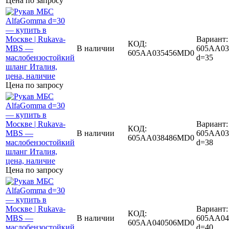
Цена по запросу
Вариант:
КОД:
В наличии
605AA03
605AA035456MD0
d=35
Цена по запросу
Вариант:
КОД:
В наличии
605AA03
605AA038486MD0
d=38
Цена по запросу
Вариант:
КОД:
В наличии
605AA04
605AA040506MD0
d=40