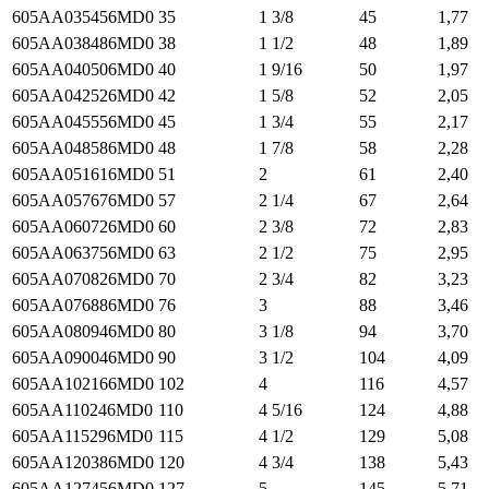
605AA035456MD0
35
1 3/8
45
1,77
605AA038486MD0
38
1 1/2
48
1,89
605AA040506MD0
40
1 9/16
50
1,97
605AA042526MD0
42
1 5/8
52
2,05
605AA045556MD0
45
1 3/4
55
2,17
605AA048586MD0
48
1 7/8
58
2,28
605AA051616MD0
51
2
61
2,40
605AA057676MD0
57
2 1/4
67
2,64
605AA060726MD0
60
2 3/8
72
2,83
605AA063756MD0
63
2 1/2
75
2,95
605AA070826MD0
70
2 3/4
82
3,23
605AA076886MD0
76
3
88
3,46
605AA080946MD0
80
3 1/8
94
3,70
605AA090046MD0
90
3 1/2
104
4,09
605AA102166MD0
102
4
116
4,57
605AA110246MD0
110
4 5/16
124
4,88
605AA115296MD0
115
4 1/2
129
5,08
605AA120386MD0
120
4 3/4
138
5,43
605AA127456MD0
127
5
145
5,71