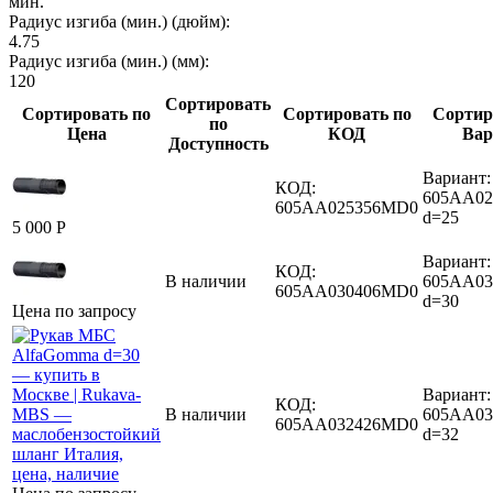
мин.
Радиус изгиба (мин.) (дюйм):
4.75
Радиус изгиба (мин.) (мм):
120
Сортировать
Сортировать по
Сортировать по
Сортир
по
Цена
КОД
Вар
Доступность
Вариант:
КОД:
605AA02
605AA025356MD0
d=25
5 000
Р
Вариант:
КОД:
В наличии
605AA03
605AA030406MD0
d=30
Цена по запросу
Вариант:
КОД:
В наличии
605AA03
605AA032426MD0
d=32