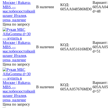
Вариант:
КОД:
В наличии
605AA04
605AA048586MD0
d=48
Цена по запросу
Вариант:
КОД:
В наличии
605AA05
605AA051616MD0
d=51
Цена по запросу
Вариант:
КОД:
В наличии
605AA05
605AA057676MD0
d=57
Цена по запросу