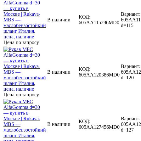
Вариант:
КОД:
В наличии
605AA11
605AA115296MD0
d=115
Цена по запросу
Вариант:
КОД:
В наличии
605AA12
605AA120386MD0
d=120
Цена по запросу
Вариант:
КОД:
В наличии
605AA12
605AA127456MD0
d=127