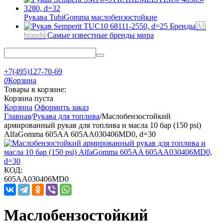
Рукава TubiGomma
маслобензостойкие
Бренды
All
brands
Самые известные бренды мира
+7(495)127-70-69
0
Корзина
Товары в корзине:
Корзина пуста
Корзина
Оформить заказ
Главная
/
Рукава для топлива
/
Маслобензостойкий
армированный рукав для топлива и масла 10 бар (150 psi)
AlfaGomma 605AA 605AA030406MD0, d=30
КОД:
605AA030406MD0
Маслобензостойкий