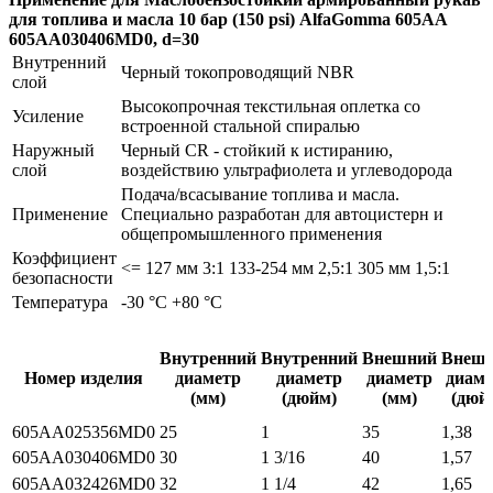
для топлива и масла 10 бар (150 psi) AlfaGomma 605AA
605AA030406MD0, d=30
Внутренний
Черный токопроводящий NBR
слой
Высокопрочная текстильная оплетка со
Усиление
встроенной стальной спиралью
Наружный
Черный CR - стойкий к истиранию,
слой
воздействию ультрафиолета и углеводорода
Подача/всасывание топлива и масла.
Применение
Специально разработан для автоцистерн и
общепромышленного применения
Коэффициент
<= 127 мм 3:1 133-254 мм 2,5:1 305 мм 1,5:1
безопасности
Температура
-30 °C +80 °C
Внутренний
Внутренний
Внешний
Внеш
Номер изделия
диаметр
диаметр
диаметр
диаме
(мм)
(дюйм)
(мм)
(дюй
605AA025356MD0
25
1
35
1,38
605AA030406MD0
30
1 3/16
40
1,57
605AA032426MD0
32
1 1/4
42
1,65