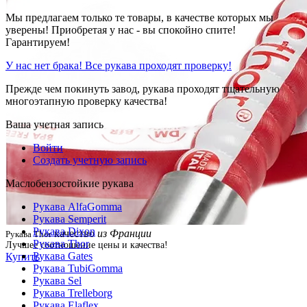
Мы предлагаем только те товары, в качестве которых мы
уверены! Приобретая у нас - вы спокойно спите!
Гарантируем!
У нас нет брака! Все рукава проходят проверку!
Прежде чем покинуть завод, рукава проходят тщательную
многоэтапную проверку качества!
Ваша учетная запись
Войти
Создать учетную запись
Маслобензостойкие рукава
Рукава AlfaGomma
Рукава Semperit
Рукава Dixon
качество
из Франции
Рукава Thor
Рукава Thor
Лучшее соотношение цены и качества!
Рукава Gates
Купить
Рукава TubiGomma
Рукава Sel
Рукава Trelleborg
Рукава Elaflex