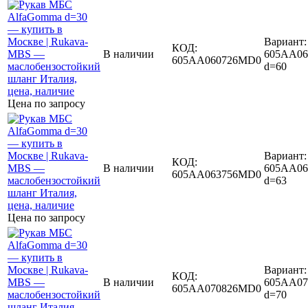
Вариант:
КОД:
В наличии
605AA06
605AA060726MD0
d=60
Цена по запросу
Вариант:
КОД:
В наличии
605AA06
605AA063756MD0
d=63
Цена по запросу
Вариант:
КОД:
В наличии
605AA07
605AA070826MD0
d=70