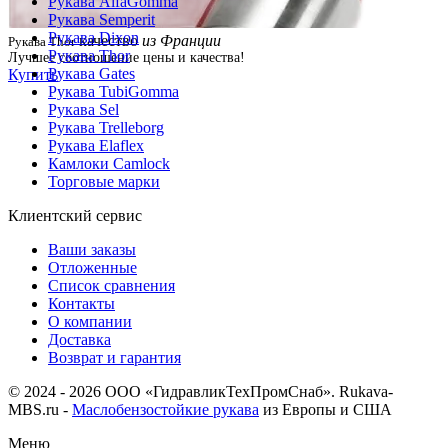
Рукава AlfaGomma
Рукава Semperit
Рукава Dixon
качество
из Франции
Рукава Thor
Рукава Thor
Лучшее соотношение цены и качества!
Рукава Gates
Купить
Рукава TubiGomma
Рукава Sel
Рукава Trelleborg
Рукава Elaflex
Камлоки Camlock
Торговые марки
Клиентский сервис
Ваши заказы
Отложенные
Список сравнения
Контакты
О компании
Доставка
Возврат и гарантия
© 2024 - 2026 ООО «ГидравликТехПромСнаб». Rukava-
MBS.ru -
Маслобензостойкие рукава
из Европы и США
Меню