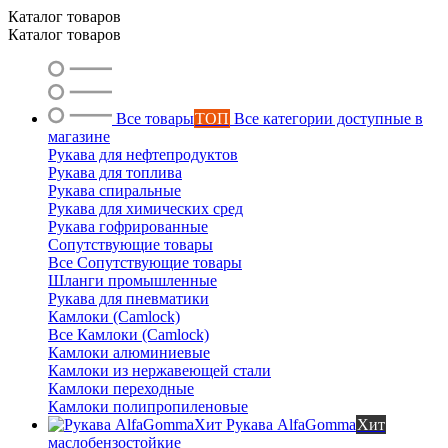
Каталог товаров
Каталог товаров
Все товары
ТОП
Все категории доступные в
магазине
Рукава для нефтепродуктов
Рукава для топлива
Рукава спиральные
Рукава для химических сред
Рукава гофрированные
Сопутствующие товары
Все Сопутствующие товары
Шланги промышленные
Рукава для пневматики
Камлоки (Camlock)
Все Камлоки (Camlock)
Камлоки алюминиевые
Камлоки из нержавеющей стали
Камлоки переходные
Камлоки полипропиленовые
Рукава AlfaGomma
Хит
маслобензостойкие