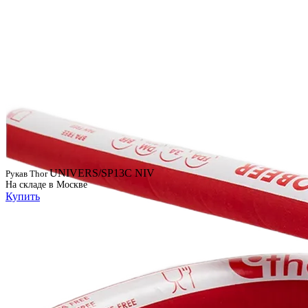
UNIVERS/SP13C NIV
Рукав Thor
На складе в Москве
Купить