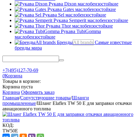
Рукава Dixon
маслобензостойкие
Рукава Gates
маслобензостойкие
Рукава Sel
маслобензостойкие
Рукава Semperit
маслобензостойкие
Рукава Thor
маслобензостойкие
Рукава TubiGomma
маслобензостойкие
Бренды
All brands
Самые известные
бренды мира
+7(495)127-70-69
0
Корзина
Товары в корзине:
Корзина пуста
Корзина
Оформить заказ
Главная
/
Сопутствующие товары
/
Шланги
промышленные
/
Шланг Elaflex TW 50 E для заправки откачки
авиационного топлива
КОД:
TW50E