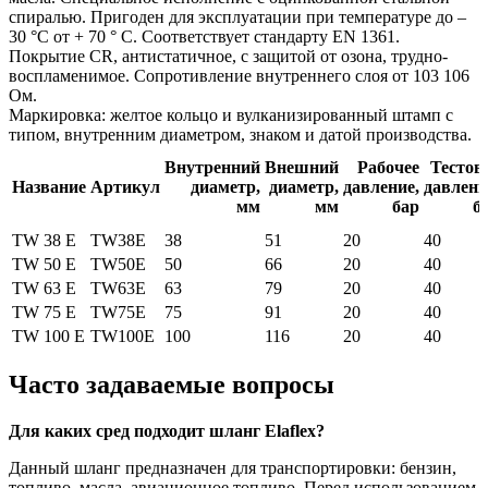
спиралью. Пригоден для эксплуатации при температуре до –
30 °С от + 70 ° C. Соответствует стандарту EN 1361.
Покрытие CR, антистатичное, с защитой от озона, трудно-
воспламенимое. Сопротивление внутреннего слоя от 103 106
Ом.
Маркировка: желтое кольцо и вулканизированный штамп с
типом, внутренним диаметром, знаком и датой производства.
Внутренний
Внешний
Рабочее
Тестов
Название
Артикул
диаметр,
диаметр,
давление,
давлени
мм
мм
бар
б
TW 38 E
TW38E
38
51
20
40
TW 50 E
TW50E
50
66
20
40
TW 63 E
TW63E
63
79
20
40
TW 75 E
TW75E
75
91
20
40
TW 100 E
TW100E
100
116
20
40
Часто задаваемые вопросы
Для каких сред подходит шланг Elaflex?
Данный шланг предназначен для транспортировки: бензин,
топливо, масла, авиационное топливо. Перед использованием