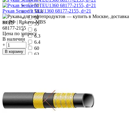
50
Рукав Semperit TEU1360 68177-2155, d=21
50.8
51
КОД:
55
68177-2155
6
Цена по запросу
6.3
В наличии
6.4
+
−
60
В корзину
63
63.5
65
7
7.5
7.9
70
75
76
76.2
8
80
9
9.5