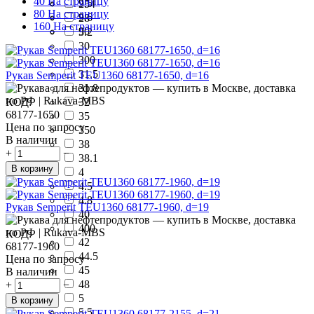
40 На страницу
9.5
254
80 На страницу
9.6
28
160 На страницу
90
3.2
30
300
31.5
Рукав Semperit TEU1360 68177-1650, d=16
31.8
КОД:
32
68177-1650
35
Цена по запросу
350
В наличии
38
+
−
38.1
В корзину
4
4.5
4.8
Рукав Semperit TEU1360 68177-1960, d=19
40
400
КОД:
42
68177-1960
44.5
Цена по запросу
45
В наличии
48
+
−
5
В корзину
5.5