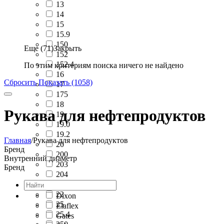
13
14
15
15.9
150
Еще (71)
Закрыть
152
152.4
По этим критериям поиска ничего не найдено
16
Сбросить
Показать (1058)
17
175
18
Рукава для нефтепродуктов
19
19.0
19.2
Главная
/
Рукава для нефтепродуктов
20
Бренд
200
Внутренний диаметр
203
Бренд
204
21
22
Dixon
25
Elaflex
25.4
Gates