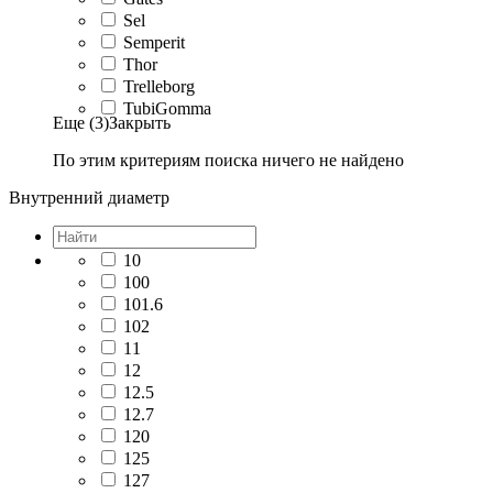
Sel
Semperit
Thor
Trelleborg
TubiGomma
Еще (3)
Закрыть
По этим критериям поиска ничего не найдено
Внутренний диаметр
10
100
101.6
102
11
12
12.5
12.7
120
125
127