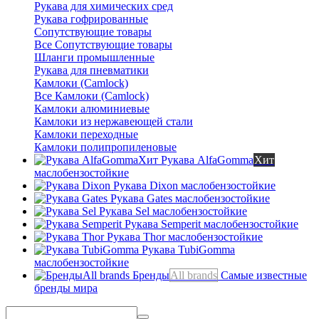
Рукава для химических сред
Рукава гофрированные
Сопутствующие товары
Все Сопутствующие товары
Шланги промышленные
Рукава для пневматики
Камлоки (Camlock)
Все Камлоки (Camlock)
Камлоки алюминиевые
Камлоки из нержавеющей стали
Камлоки переходные
Камлоки полипропиленовые
Рукава AlfaGomma
Хит
маслобензостойкие
Рукава Dixon
маслобензостойкие
Рукава Gates
маслобензостойкие
Рукава Sel
маслобензостойкие
Рукава Semperit
маслобензостойкие
Рукава Thor
маслобензостойкие
Рукава TubiGomma
маслобензостойкие
Бренды
All brands
Самые известные
бренды мира