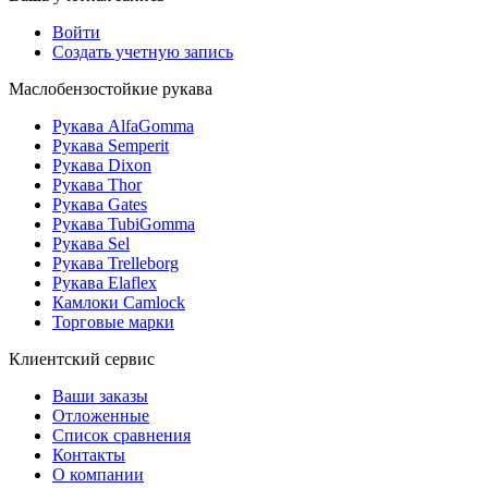
Войти
Создать учетную запись
Маслобензостойкие рукава
Рукава AlfaGomma
Рукава Semperit
Рукава Dixon
Рукава Thor
Рукава Gates
Рукава TubiGomma
Рукава Sel
Рукава Trelleborg
Рукава Elaflex
Камлоки Camlock
Торговые марки
Клиентский сервис
Ваши заказы
Отложенные
Список сравнения
Контакты
О компании