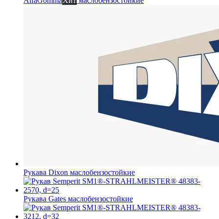
AlfaGomma
Хит
маслобензостойкие
Рукава Dixon
маслобензостойкие
Рукава Gates
маслобензостойкие