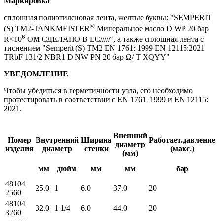
Маркировка
сплошная полиэтиленовая лента, желтые буквы: "SEMPERIT
®
(S) TM2-TANKMEISTER
Минеральное масло D WP 20 бар
6
R<10
ОМ СДЕЛАНО В ЕС/////", а также сплошная лента с
тиснением "Semperit (S) TM2 EN 1761: 1999 EN 12115:2021
TRbF 131/2 NBR1 D NW PN 20 бар Ω/ T XQYY"
УВЕДОМЛЕНИЕ
Чтобы убедиться в герметичности узла, его необходимо
протестировать в соответствии с EN 1761: 1999 и EN 12115:
2021.
Внешний
Номер
Внутренний
Ширина
Работает.давление
диаметр
изделия
диаметр
стенки
(макс.)
(мм)
мм
дюйм
мм
мм
бар
48104
25.0
1
6.0
37.0
20
2
2560
48104
32.0
1 1/4
6.0
44.0
20
2
3260