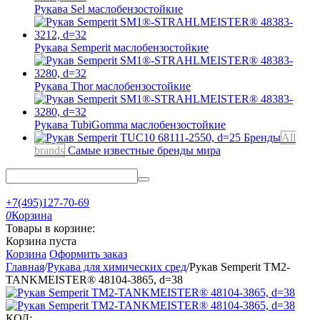
Рукава Sel
маслобензостойкие
Рукава Semperit
маслобензостойкие
Рукава Thor
маслобензостойкие
Рукава TubiGomma
маслобензостойкие
Бренды
All
brands
Самые известные бренды мира
+7(495)127-70-69
0
Корзина
Товары в корзине:
Корзина пуста
Корзина
Оформить заказ
Главная
/
Рукава для химических сред
/
Рукав Semperit TM2-
TANKMEISTER® 48104-3865, d=38
КОД: