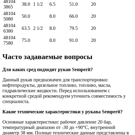
48104
38.0
1 1/2
6.5
51.0
20
2
3865
48104
50.0
8.0
66.0
20
2
5080
48104
63.5
2 1/2
8.0
79.5
20
2
6380
48104
75.0
8.0
91.0
20
2
7580
Часто задаваемые вопросы
Для каких сред подходит рукав Semperit?
Данный рукав предназначен для транспортировки:
нефтепродукты, дизельное топливо, топливо, масла,
гидравлические жидкости. Перед использованием с
конкретной средой рекомендуем уточнить совместимость у
специалиста.
Какие технические характеристики у рукава Semperit?
Основные характеристики: рабочее давление 20 бар,
температурный диапазон от -30 до +90°C, внутренний
диаметр 38 мм. Полные технические данные представлены в