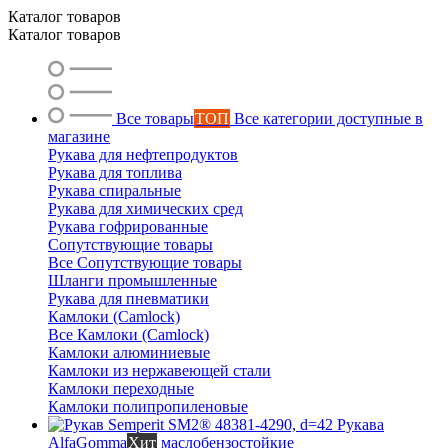
Каталог товаров
Каталог товаров
Все товары
ТОП
Все категории доступные в
магазине
Рукава для нефтепродуктов
Рукава для топлива
Рукава спиральные
Рукава для химических сред
Рукава гофрированные
Сопутствующие товары
Все Сопутствующие товары
Шланги промышленные
Рукава для пневматики
Камлоки (Camlock)
Все Камлоки (Camlock)
Камлоки алюминиевые
Камлоки из нержавеющей стали
Камлоки переходные
Камлоки полипропиленовые
Рукава
AlfaGomma
Хит
маслобензостойкие