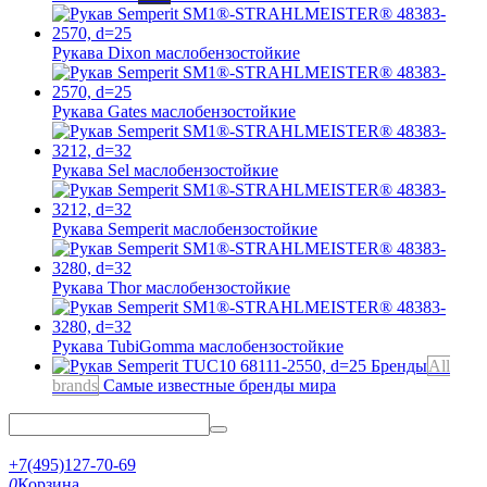
Рукава Dixon
маслобензостойкие
Рукава Gates
маслобензостойкие
Рукава Sel
маслобензостойкие
Рукава Semperit
маслобензостойкие
Рукава Thor
маслобензостойкие
Рукава TubiGomma
маслобензостойкие
Бренды
All
brands
Самые известные бренды мира
+7(495)127-70-69
0
Корзина