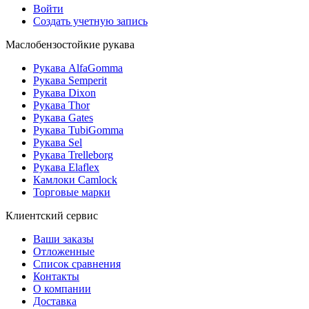
Войти
Создать учетную запись
Маслобензостойкие рукава
Рукава AlfaGomma
Рукава Semperit
Рукава Dixon
Рукава Thor
Рукава Gates
Рукава TubiGomma
Рукава Sel
Рукава Trelleborg
Рукава Elaflex
Камлоки Camlock
Торговые марки
Клиентский сервис
Ваши заказы
Отложенные
Список сравнения
Контакты
О компании
Доставка