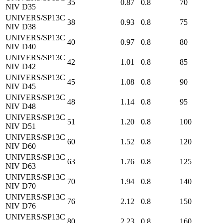
35
0.87
0.8
70
NIV D35
UNIVERS/SP13C
38
0.93
0.8
75
NIV D38
UNIVERS/SP13C
40
0.97
0.8
80
NIV D40
UNIVERS/SP13C
42
1.01
0.8
85
NIV D42
UNIVERS/SP13C
45
1.08
0.8
90
NIV D45
UNIVERS/SP13C
48
1.14
0.8
95
NIV D48
UNIVERS/SP13C
51
1.20
0.8
100
NIV D51
UNIVERS/SP13C
60
1.52
0.8
120
NIV D60
UNIVERS/SP13C
63
1.76
0.8
125
NIV D63
UNIVERS/SP13C
70
1.94
0.8
140
NIV D70
UNIVERS/SP13C
76
2.12
0.8
150
NIV D76
UNIVERS/SP13C
80
2.23
0.8
160