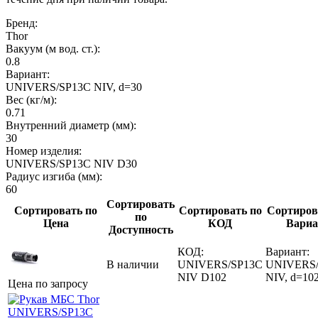
Бренд:
Thor
Вакуум (м вод. ст.):
0.8
Вариант:
UNIVERS/SP13C NIV, d=30
Вес (кг/м):
0.71
Внутренний диаметр (мм):
30
Номер изделия:
UNIVERS/SP13C NIV D30
Радиус изгиба (мм):
60
Сортировать
Сортировать по
Сортировать по
Сортиров
по
Цена
КОД
Вариа
Доступность
КОД:
Вариант:
В наличии
UNIVERS/SP13C
UNIVERS/
NIV D102
NIV, d=10
Цена по запросу