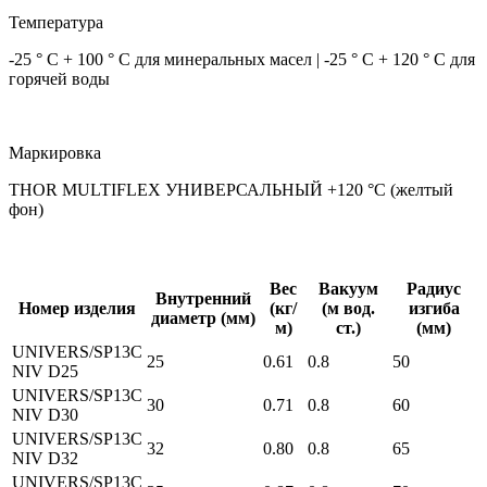
Температура
-25 ° C + 100 ° C для минеральных масел | -25 ° C + 120 ° C для
горячей воды
Маркировка
THOR MULTIFLEX УНИВЕРСАЛЬНЫЙ +120 °C (желтый
фон)
Вес
Вакуум
Радиус
Внутренний
Номер изделия
(кг/
(м вод.
изгиба
диаметр (мм)
м)
ст.)
(мм)
UNIVERS/SP13C
25
0.61
0.8
50
NIV D25
UNIVERS/SP13C
30
0.71
0.8
60
NIV D30
UNIVERS/SP13C
32
0.80
0.8
65
NIV D32
UNIVERS/SP13C