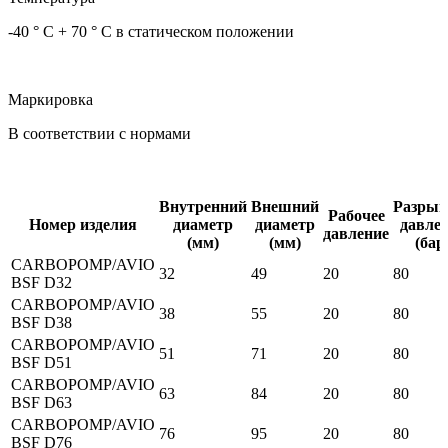
-40 ° C + 70 ° C в статическом положении
Маркировка
В соответствии с нормами
Внутренний
Внешний
Разрыв
Рабочее
Номер изделия
диаметр
диаметр
давле
давление
(мм)
(мм)
(бар
CARBOPOMP/AVIO
32
49
20
80
BSF D32
CARBOPOMP/AVIO
38
55
20
80
BSF D38
CARBOPOMP/AVIO
51
71
20
80
BSF D51
CARBOPOMP/AVIO
63
84
20
80
BSF D63
CARBOPOMP/AVIO
76
95
20
80
BSF D76