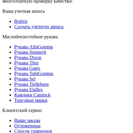
многоэтапную проверку качества!
Ваша учетная запись
Войти
Создать учетную запись
Маслобензостойкие рукава
Рукава AlfaGomma
Рукава Semperit
Рукава Dixon
Рукава Thor
Рукава Gates
Рукава TubiGomma
Рукава Sel
Рукава Trelleborg
Рукава Elaflex
Камлоки Camlock
Торговые марки
Клиентский сервис
Ваши заказы
Отложенные
Список сравнения