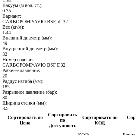
Вакуум (м вод. ст.):
0.35
Вариант:
CARBOPOMP/AVIO BSF, d=32
Вес (кг/м):
1.44
Внешний диаметр (мм):
49
Внутренний диаметр (мм):
32
Номер изделия:
CARBOPOMP/AVIO BSF D32
Рабочее давление:
20
Радиус изгиба (мм):
185
Разрывное давление (бар):
80
Ширина стенки (мм):
8.5
Сортировать
Сортировать по
Сортировать по
Сор
по
Цена
КОД
Доступность
КОД:
Вариа