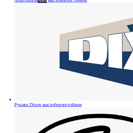
AlfaGomma
Хит
маслобензостойкие
Рукава Dixon
маслобензостойкие