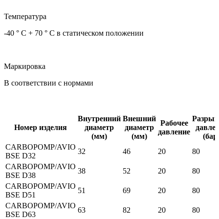
Температура
-40 ° C + 70 ° C в статическом положении
Маркировка
В соответствии с нормами
Внутренний
Внешний
Разрыв
Рабочее
Номер изделия
диаметр
диаметр
давле
давление
(мм)
(мм)
(бар
CARBOPOMP/AVIO
32
46
20
80
BSE D32
CARBOPOMP/AVIO
38
52
20
80
BSE D38
CARBOPOMP/AVIO
51
69
20
80
BSE D51
CARBOPOMP/AVIO
63
82
20
80
BSE D63