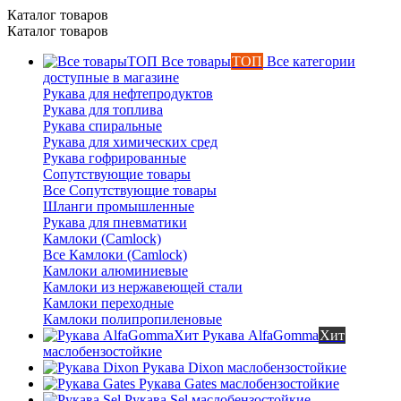
Каталог товаров
Каталог товаров
Все товары
ТОП
Все категории
доступные в магазине
Рукава для нефтепродуктов
Рукава для топлива
Рукава спиральные
Рукава для химических сред
Рукава гофрированные
Сопутствующие товары
Все Сопутствующие товары
Шланги промышленные
Рукава для пневматики
Камлоки (Camlock)
Все Камлоки (Camlock)
Камлоки алюминиевые
Камлоки из нержавеющей стали
Камлоки переходные
Камлоки полипропиленовые
Рукава AlfaGomma
Хит
маслобензостойкие
Рукава Dixon
маслобензостойкие
Рукава Gates
маслобензостойкие
Рукава Sel
маслобензостойкие