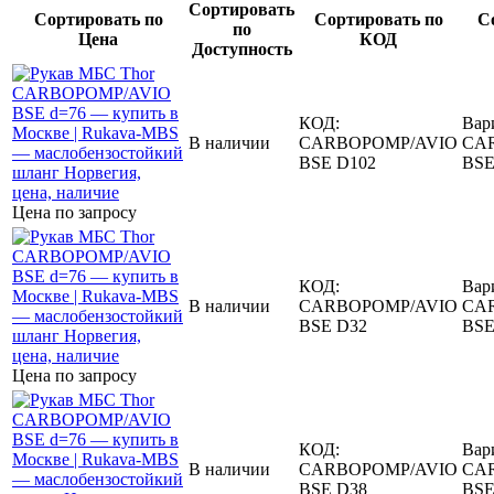
Сортировать
Сортировать по
Сортировать по
С
по
Цена
КОД
Доступность
КОД:
Вар
В наличии
CARBOPOMP/AVIO
CA
BSE D102
BSE
Цена по запросу
КОД:
Вар
В наличии
CARBOPOMP/AVIO
CA
BSE D32
BSE
Цена по запросу
КОД:
Вар
В наличии
CARBOPOMP/AVIO
CA
BSE D38
BSE