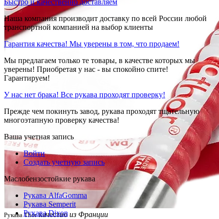
Быстро и качественно доставляем
Наша компания производит доставку по всей России любой
транспортной компанией на выбор клиенты
Гарантия качества! Мы уверены в том, что продаем!
Мы предлагаем только те товары, в качестве которых мы
уверены! Приобретая у нас - вы спокойно спите!
Гарантируем!
У нас нет брака! Все рукава проходят проверку!
Прежде чем покинуть завод, рукава проходят тщательную
многоэтапную проверку качества!
Ваша учетная запись
Войти
Создать учетную запись
Маслобензостойкие рукава
Рукава AlfaGomma
Рукава Semperit
Рукава Dixon
качество
из Франции
Рукава Thor