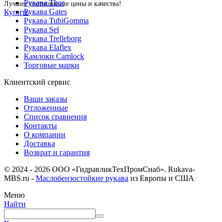
Рукава Thor
Лучшее соотношение цены и качества!
Рукава Gates
Купить
Рукава TubiGomma
Рукава Sel
Рукава Trelleborg
Рукава Elaflex
Камлоки Camlock
Торговые марки
Клиентский сервис
Ваши заказы
Отложенные
Список сравнения
Контакты
О компании
Доставка
Возврат и гарантия
© 2024 - 2026 ООО «ГидравликТехПромСнаб». Rukava-
MBS.ru -
Маслобензостойкие рукава
из Европы и США
Меню
Найти