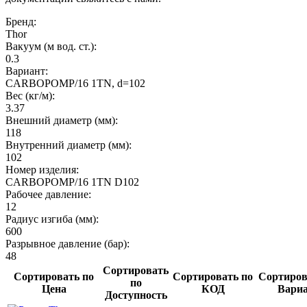
Бренд:
Thor
Вакуум (м вод. ст.):
0.3
Вариант:
CARBOPOMP/16 1TN, d=102
Вес (кг/м):
3.37
Внешний диаметр (мм):
118
Внутренний диаметр (мм):
102
Номер изделия:
CARBOPOMP/16 1TN D102
Рабочее давление:
12
Радиус изгиба (мм):
600
Разрывное давление (бар):
48
Сортировать
Сортировать по
Сортировать по
Сортиров
по
Цена
КОД
Вари
Доступность