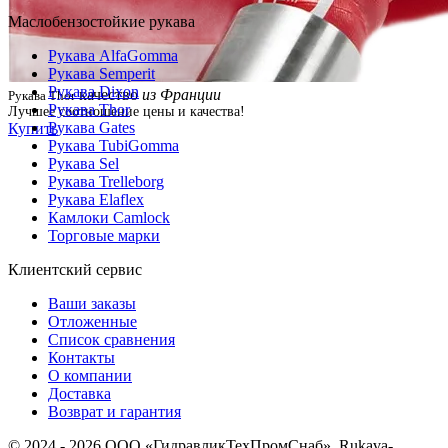
Маслобензостойкие рукава
Рукава AlfaGomma
Рукава Semperit
Рукава Dixon
качество
из Франции
Рукава Thor
Рукава Thor
Лучшее соотношение цены и качества!
Рукава Gates
Купить
Рукава TubiGomma
Рукава Sel
Рукава Trelleborg
Рукава Elaflex
Камлоки Camlock
Торговые марки
Клиентский сервис
Ваши заказы
Отложенные
Список сравнения
Контакты
О компании
Доставка
Возврат и гарантия
© 2024 - 2026 ООО «ГидравликТехПромСнаб». Rukava-