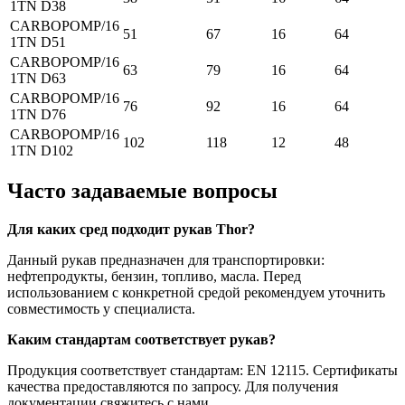
1TN D38
CARBOPOMP/16
51
67
16
64
1TN D51
CARBOPOMP/16
63
79
16
64
1TN D63
CARBOPOMP/16
76
92
16
64
1TN D76
CARBOPOMP/16
102
118
12
48
1TN D102
Часто задаваемые вопросы
Для каких сред подходит рукав Thor?
Данный рукав предназначен для транспортировки:
нефтепродукты, бензин, топливо, масла. Перед
использованием с конкретной средой рекомендуем уточнить
совместимость у специалиста.
Каким стандартам соответствует рукав?
Продукция соответствует стандартам: EN 12115. Сертификаты
качества предоставляются по запросу. Для получения
документации свяжитесь с нами.