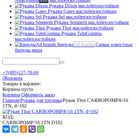
AlfaGomma
Хит
маслобензостойкие
Рукава Dixon
маслобензостойкие
Рукава Gates
маслобензостойкие
Рукава Sel
маслобензостойкие
Рукава Semperit
маслобензостойкие
Рукава Thor
маслобензостойкие
Рукава TubiGomma
маслобензостойкие
Бренды
All brands
Самые известные
бренды мира
+7(495)127-70-69
0
Корзина
Товары в корзине:
Корзина пуста
Корзина
Оформить заказ
Главная
/
Рукава для топлива
/
Рукав Thor CARBOPOMP®/16
1TN, d=102
КОД:
CARBOPOMP/16 1TN D102