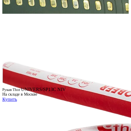
UNIVERS/SP13C NIV
Рукав Thor
На складе в Москве
Купить