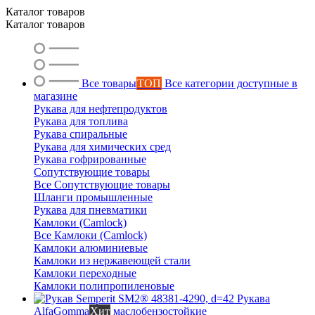
Каталог товаров
Каталог товаров
Все товары
ТОП
Все категории доступные в
магазине
Рукава для нефтепродуктов
Рукава для топлива
Рукава спиральные
Рукава для химических сред
Рукава гофрированные
Сопутствующие товары
Все Сопутствующие товары
Шланги промышленные
Рукава для пневматики
Камлоки (Camlock)
Все Камлоки (Camlock)
Камлоки алюминиевые
Камлоки из нержавеющей стали
Камлоки переходные
Камлоки полипропиленовые
Рукава
AlfaGomma
Хит
маслобензостойкие