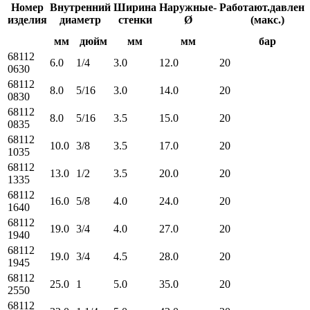
Номер
Внутренний
Ширина
Наружные-
Работают.давлени
изделия
диаметр
стенки
Ø
(макс.)
мм
дюйм
мм
мм
бар
68112
6.0
1/4
3.0
12.0
20
0630
68112
8.0
5/16
3.0
14.0
20
0830
68112
8.0
5/16
3.5
15.0
20
0835
68112
10.0
3/8
3.5
17.0
20
1035
68112
13.0
1/2
3.5
20.0
20
1335
68112
16.0
5/8
4.0
24.0
20
1640
68112
19.0
3/4
4.0
27.0
20
1940
68112
19.0
3/4
4.5
28.0
20
1945
68112
25.0
1
5.0
35.0
20
2550
68112