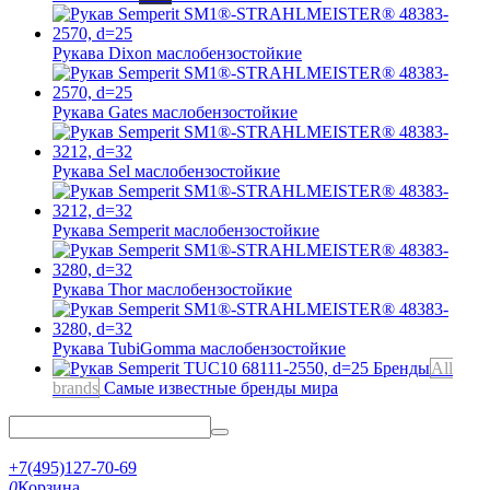
Рукава Dixon
маслобензостойкие
Рукава Gates
маслобензостойкие
Рукава Sel
маслобензостойкие
Рукава Semperit
маслобензостойкие
Рукава Thor
маслобензостойкие
Рукава TubiGomma
маслобензостойкие
Бренды
All
brands
Самые известные бренды мира
+7(495)127-70-69
0
Корзина