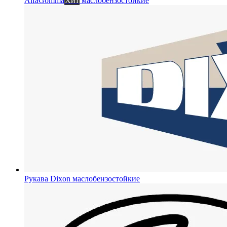
AlfaGomma
Хит
маслобензостойкие
Рукава Dixon
маслобензостойкие