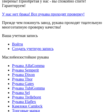
уверены! Приобретая у нас - вы спокойно спите!
Гарантируем!
У нас нет брака! Все рукава проходят проверку!
Прежде чем покинуть завод, рукава проходят тщательную
многоэтапную проверку качества!
Ваша учетная запись
Войти
Создать учетную запись
Маслобензостойкие рукава
Рукава AlfaGomma
Рукава Semperit
Рукава Dixon
Рукава Thor
Рукава Gates
Рукава TubiGomma
Рукава Sel
Рукава Trelleborg
Рукава Elaflex
Камлоки Camlock
Торговые марки