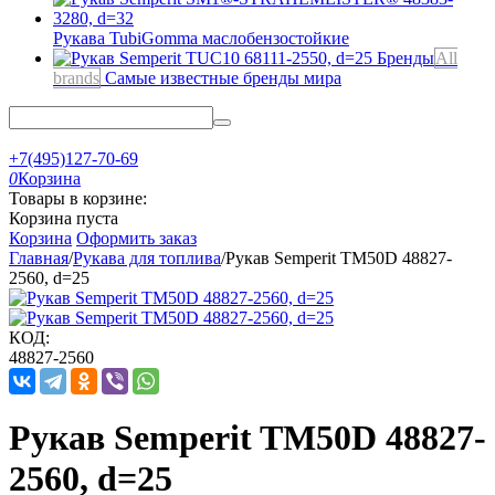
Рукава TubiGomma
маслобензостойкие
Бренды
All
brands
Самые известные бренды мира
+7(495)127-70-69
0
Корзина
Товары в корзине:
Корзина пуста
Корзина
Оформить заказ
Главная
/
Рукава для топлива
/
Рукав Semperit TM50D 48827-
2560, d=25
КОД:
48827-2560
Рукав Semperit TM50D 48827-
2560, d=25