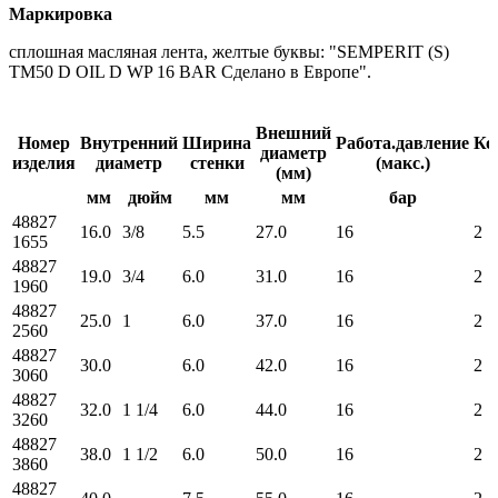
Маркировка
сплошная масляная лента, желтые буквы: "SEMPERIT (S)
TM50 D OIL D WP 16 BAR Сделано в Европе".
Внешний
Номер
Внутренний
Ширина
Работа.давление
Ко
диаметр
изделия
диаметр
стенки
(макс.)
в
(мм)
мм
дюйм
мм
мм
бар
48827
16.0
3/8
5.5
27.0
16
2
1655
48827
19.0
3/4
6.0
31.0
16
2
1960
48827
25.0
1
6.0
37.0
16
2
2560
48827
30.0
6.0
42.0
16
2
3060
48827
32.0
1 1/4
6.0
44.0
16
2
3260
48827
38.0
1 1/2
6.0
50.0
16
2
3860
48827