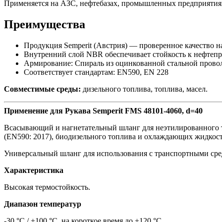
Применяется на АЗС, нефтебазах, промышленных предприятиях 
Преимущества
Продукция Semperit (Австрия) — проверенное качество 
Внутренний слой NBR обеспечивает стойкость к нефтепр
Армирование: Спираль из оцинкованной стальной провол
Соответствует стандартам: EN590, EN 228
Совместимые среды:
дизельного топлива, топлива, масел.
Применение для Рукава Semperit FMS 48101-4060, d=40
Всасывающий и нагнетательный шланг для неэтилированного т
(EN590: 2017), биодизельного топлива и охлаждающих жидкост
Универсальный шланг для использования с транспортными сред
Характеристика
Высокая термостойкость.
Диапазон температур
-30 °C / +100 °C, на короткое время до +120 °C.