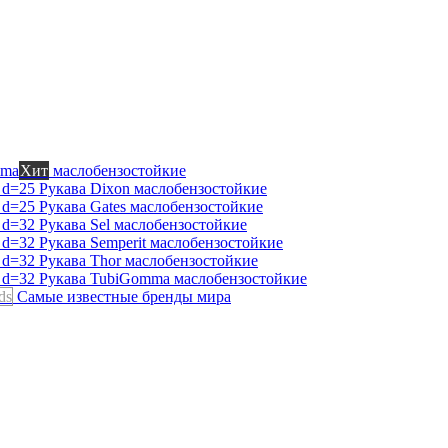
mma
Хит
маслобензостойкие
Рукава Dixon
маслобензостойкие
Рукава Gates
маслобензостойкие
Рукава Sel
маслобензостойкие
Рукава Semperit
маслобензостойкие
Рукава Thor
маслобензостойкие
Рукава TubiGomma
маслобензостойкие
ds
Самые известные бренды мира