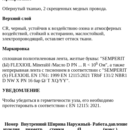
Обернутый тканью, 2 скрещенных медных провода.
Верхний слой
CR, черный, устойчив к воздействию озона и атмосферных
воздействий, стойкий к истиранию, маслостойкий,
электропроводящий, оставляет оттиск ткани.
Маркировка
сплошная полиэтиленовая лента, желтые буквы: "SEMPERIT
6
(Ы) FLEXIOIL Mineralöl /Масло D PN ... R < 10
Ом", а также
непрерывная лента с тиснением в соответствии с "SEMPERIT
(S) FLEXIOIL EN 1761: 1999 EN 12115:2021 TRbF 131/2 NBR1
D NW X PN 16 бар Ω/ T XQ/YY".
УВЕДОМЛЕНИЕ
Чтобы убедиться в герметичности узла, его необходимо
протестировать в соответствии с EN 12115: 2021.
Номер
Внутренний
Ширина
Наружный-
Работа.давление
изделия
диаметр
стенки
Ø
(макс.)