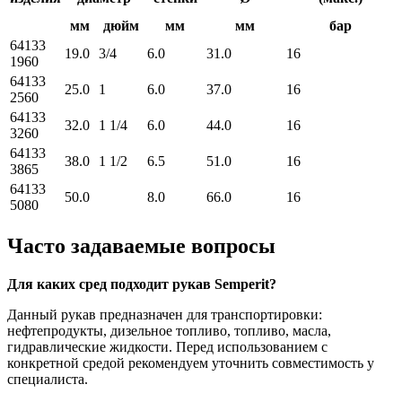
мм
дюйм
мм
мм
бар
64133
19.0
3/4
6.0
31.0
16
1960
64133
25.0
1
6.0
37.0
16
2560
64133
32.0
1 1/4
6.0
44.0
16
3260
64133
38.0
1 1/2
6.5
51.0
16
3865
64133
50.0
8.0
66.0
16
5080
Часто задаваемые вопросы
Для каких сред подходит рукав Semperit?
Данный рукав предназначен для транспортировки:
нефтепродукты, дизельное топливо, топливо, масла,
гидравлические жидкости. Перед использованием с
конкретной средой рекомендуем уточнить совместимость у
специалиста.