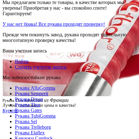
Мы предлагаем только те товары, в качестве которых мы
уверены! Приобретая у нас - вы спокойно спите!
Гарантируем!
У нас нет брака! Все рукава проходят проверку!
Прежде чем покинуть завод, рукава проходят тщательную
многоэтапную проверку качества!
Ваша учетная запись
Войти
Создать учетную запись
Маслобензостойкие рукава
Рукава AlfaGomma
Рукава Semperit
Рукава Dixon
качество
из Франции
Рукава Thor
Рукава Thor
Лучшее соотношение цены и качества!
Рукава Gates
Купить
Рукава TubiGomma
Рукава Sel
Рукава Trelleborg
Рукава Elaflex
Камлоки Camlock