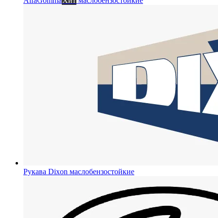
AlfaGomma
Хит
маслобензостойкие
Рукава Dixon
маслобензостойкие