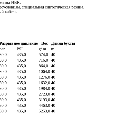
резина NBR.
еоусловиям, специальная синтетическая резина.
ый кабель.
Разрывное давление
Вес
Длина бухты
bar
PSI
g/ m
m
30,0
435,0
574,0
40
30,0
435,0
716,0
40
30,0
435,0
864,0
40
30,0
435,0
1064,0
40
30,0
435,0
1276,0
40
30,0
435,0
1632,0
40
30,0
435,0
1984,0
40
30,0
435,0
2723,0
40
30,0
435,0
3193,0
40
30,0
435,0
4463,0
40
30,0
435,0
5253,0
40