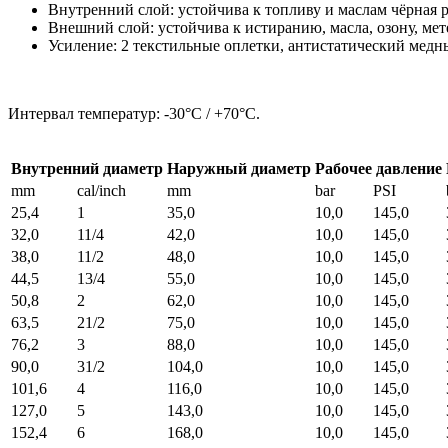
Внутренний слой: устойчива к топливу и маслам чёрная 
Внешний слой: устойчива к истиранию, масла, озону, мет
Усиление: 2 текстильные оплетки, антистатический медн
Интервал температур: -30°C / +70°C.
Внутренний диаметр
Наружный диаметр
Рабочее давление
mm
cal/inch
mm
bar
PSI
25,4
1
35,0
10,0
145,0
32,0
11/4
42,0
10,0
145,0
38,0
11/2
48,0
10,0
145,0
44,5
13/4
55,0
10,0
145,0
50,8
2
62,0
10,0
145,0
63,5
21/2
75,0
10,0
145,0
76,2
3
88,0
10,0
145,0
90,0
31/2
104,0
10,0
145,0
101,6
4
116,0
10,0
145,0
127,0
5
143,0
10,0
145,0
152,4
6
168,0
10,0
145,0