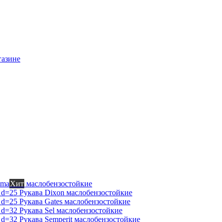
газине
mma
Хит
маслобензостойкие
Рукава Dixon
маслобензостойкие
Рукава Gates
маслобензостойкие
Рукава Sel
маслобензостойкие
Рукава Semperit
маслобензостойкие