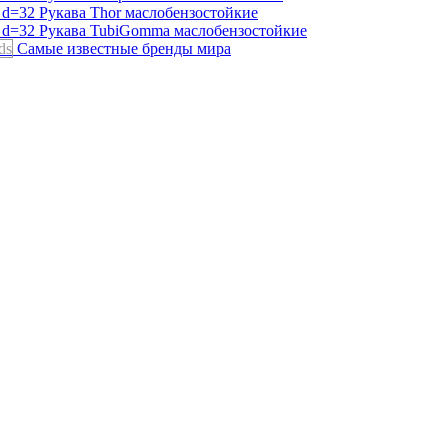
Рукава Thor
маслобензостойкие
Рукава TubiGomma
маслобензостойкие
ds
Самые известные бренды мира