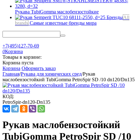
Рукава TubiGomma
маслобензостойкие
Бренды
All
brands
Самые известные бренды мира
+7(495)127-70-69
0
Корзина
Товары в корзине:
Корзина пуста
Корзина
Оформить заказ
Главная
/
Рукава для химических сред
/
Рукав
маслобензостойкий TubiGomma PetroSpir SD /10 dn120/Dn135
КОД:
PetroSpir-dn120-Dn135
Рукав маслобензостойкий
TubiGomma PetroSpir SD /10