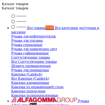
Каталог товаров
Каталог товаров
Все товары
ТОП
Все категории доступные в
магазине
Рукава для нефтепродуктов
Рукава для топлива
Ольга
Рукава спиральные
Маслобензостойкие рукава
Рукава для химических сред
Рукава гофрированные
Сопутствующие товары
Все Сопутствующие товары
Шланги промышленные
Рукава для пневматики
Камлоки (Camlock)
Все Камлоки (Camlock)
Камлоки алюминиевые
Камлоки из нержавеющей стали
Камлоки переходные
Камлоки полипропиленовые
Рукава