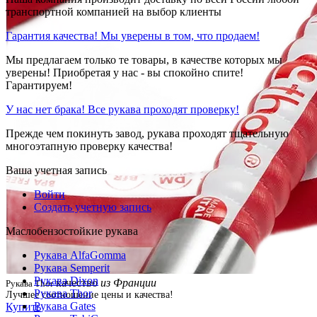
транспортной компанией на выбор клиенты
Гарантия качества! Мы уверены в том, что продаем!
Мы предлагаем только те товары, в качестве которых мы
уверены! Приобретая у нас - вы спокойно спите!
Гарантируем!
У нас нет брака! Все рукава проходят проверку!
Прежде чем покинуть завод, рукава проходят тщательную
многоэтапную проверку качества!
Ваша учетная запись
Войти
Создать учетную запись
Маслобензостойкие рукава
Рукава AlfaGomma
Рукава Semperit
Рукава Dixon
качество
из Франции
Рукава Thor
Рукава Thor
Лучшее соотношение цены и качества!
Рукава Gates
Купить