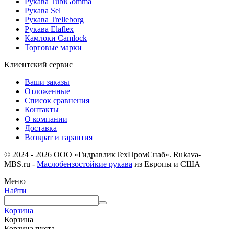
Рукава TubiGomma
Рукава Sel
Рукава Trelleborg
Рукава Elaflex
Камлоки Camlock
Торговые марки
Клиентский сервис
Ваши заказы
Отложенные
Список сравнения
Контакты
О компании
Доставка
Возврат и гарантия
© 2024 - 2026 ООО «ГидравликТехПромСнаб». Rukava-
MBS.ru -
Маслобензостойкие рукава
из Европы и США
Меню
Найти
Корзина
Корзина
Корзина пуста