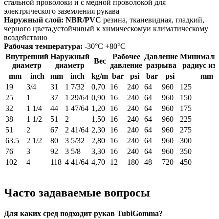
стальной проволоки и с медной проволокой для
электрического заземления рукава
Наружный слой:
NBR/PVC
резина, тканевидная, гладкий,
черного цвета,устойчивый к химическомуи климатическому
воздействию
Рабочая температура:
-30°C +80°C
Внутренний
Наружный
Рабочее
Давление
Минималь
Вес
диаметр
диаметр
давление
разрыва
радиус из
mm
inch
mm
inch
kg/m
bar
psi
bar
psi
mm
19
3/4
31
1 7/32
0,70
16
240
64
960
125
25
1
37
1 29/64
0,90
16
240
64
960
150
32
1 1/4
44
1 47/64
1,20
16
240
64
960
175
38
1 1/2
51
2
1,50
16
240
64
960
225
51
2
67
2 41/64
2,30
16
240
64
960
275
63.5
2 1/2
80
3 5/32
2,80
16
240
64
960
300
76
3
92
3 5/8
3,30
16
240
64
960
350
102
4
118
4 41/64
4,70
12
180
48
720
450
Часто задаваемые вопросы
Для каких сред подходит рукав TubiGomma?