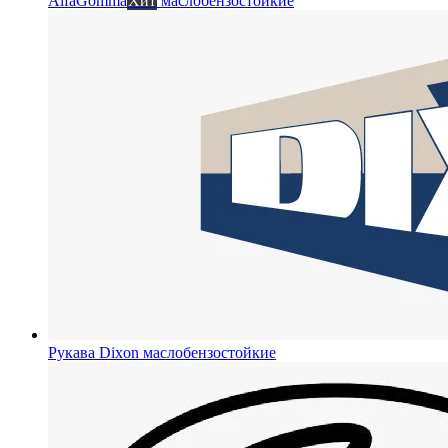
AlfaGomma
Хит
маслобензостойкие
Рукава Dixon
маслобензостойкие