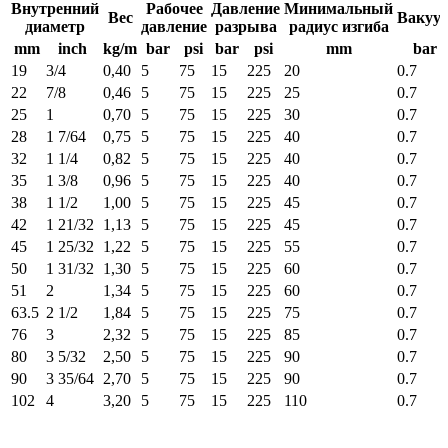
Внутренний
Рабочее
Давление
Минимальный
Вес
Вакуу
диаметр
давление
разрыва
радиус изгиба
mm
inch
kg/m
bar
psi
bar
psi
mm
bar
19
3/4
0,40
5
75
15
225
20
0.7
22
7/8
0,46
5
75
15
225
25
0.7
25
1
0,70
5
75
15
225
30
0.7
28
1 7/64
0,75
5
75
15
225
40
0.7
32
1 1/4
0,82
5
75
15
225
40
0.7
35
1 3/8
0,96
5
75
15
225
40
0.7
38
1 1/2
1,00
5
75
15
225
45
0.7
42
1 21/32
1,13
5
75
15
225
45
0.7
45
1 25/32
1,22
5
75
15
225
55
0.7
50
1 31/32
1,30
5
75
15
225
60
0.7
51
2
1,34
5
75
15
225
60
0.7
63.5
2 1/2
1,84
5
75
15
225
75
0.7
76
3
2,32
5
75
15
225
85
0.7
80
3 5/32
2,50
5
75
15
225
90
0.7
90
3 35/64
2,70
5
75
15
225
90
0.7
102
4
3,20
5
75
15
225
110
0.7