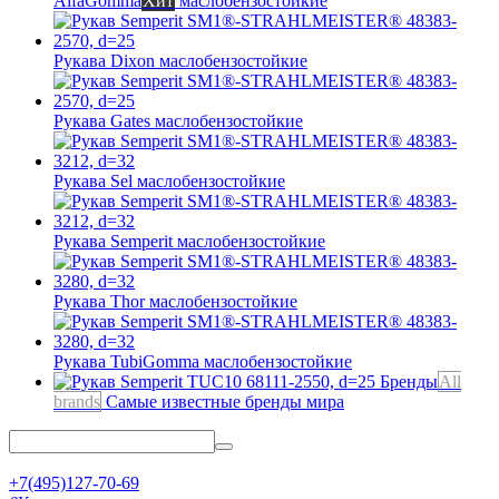
AlfaGomma
Хит
маслобензостойкие
Рукава Dixon
маслобензостойкие
Рукава Gates
маслобензостойкие
Рукава Sel
маслобензостойкие
Рукава Semperit
маслобензостойкие
Рукава Thor
маслобензостойкие
Рукава TubiGomma
маслобензостойкие
Бренды
All
brands
Самые известные бренды мира
+7(495)127-70-69