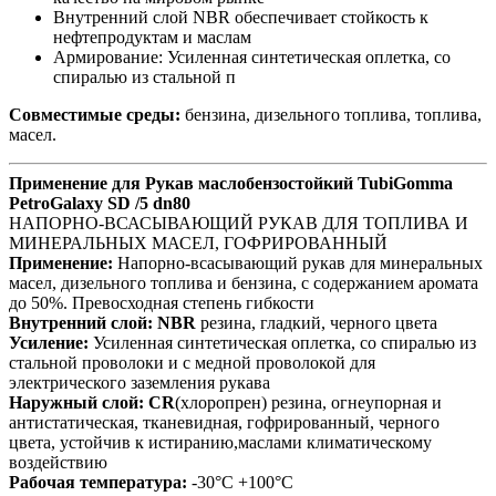
Внутренний слой NBR обеспечивает стойкость к
нефтепродуктам и маслам
Армирование: Усиленная синтетическая оплетка, со
спиралью из стальной п
Совместимые среды:
бензина, дизельного топлива, топлива,
масел.
Применение для Рукав маслобензостойкий TubiGomma
PetroGalaxy SD /5 dn80
НАПОРНО-ВСАСЫВАЮЩИЙ РУКАВ ДЛЯ ТОПЛИВА И
МИНЕРАЛЬНЫХ МАСЕЛ, ГОФРИРОВАННЫЙ
Применение:
Напорно-всасывающий рукав для минеральных
масел, дизельного топлива и бензина, с содержанием аромата
до 50%. Превосходная степень гибкости
Внутренний слой:
NBR
резина, гладкий, черного цвета
Усиление:
Усиленная синтетическая оплетка, со спиралью из
стальной проволоки и с медной проволокой для
электрического заземления рукава
Наружный слой:
CR
(хлоропрен) резина, огнеупорная и
антистатическая, тканевидная, гофрированный, черного
цвета, устойчив к истиранию,маслами климатическому
воздействию
Рабочая температура:
-30°C +100°C