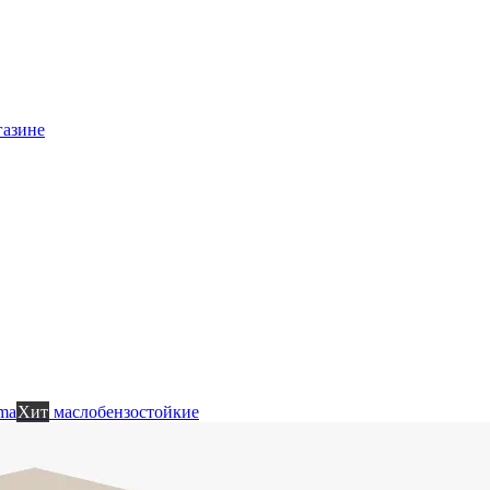
газине
ma
Хит
маслобензостойкие