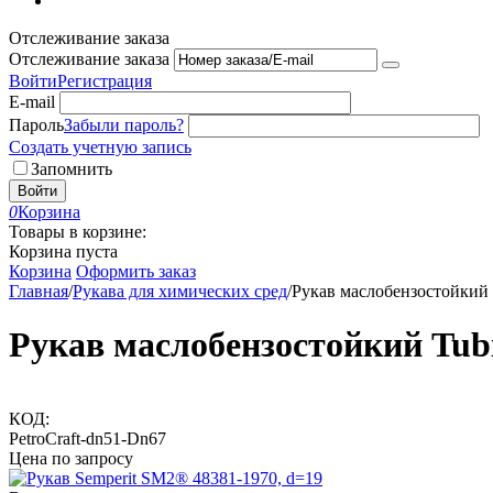
Отслеживание заказа
Отслеживание заказа
Войти
Регистрация
E-mail
Пароль
Забыли пароль?
Создать учетную запись
Запомнить
Войти
0
Корзина
Товары в корзине:
Корзина пуста
Корзина
Оформить заказ
Главная
/
Рукава для химических сред
/
Рукав маслобензостойкий
Рукав маслобензостойкий Tub
КОД:
PetroCraft-dn51-Dn67
Цена по запросу