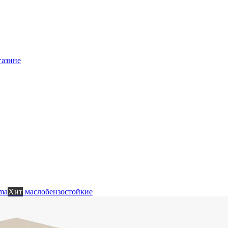
газине
ma
Хит
маслобензостойкие