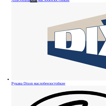
AlfaGomma
Хит
маслобензостойкие
Рукава Dixon
маслобензостойкие