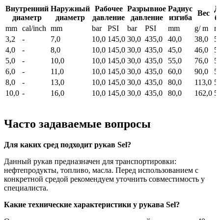
Внутренний
Наружный
Рабочее
Разрывное
Радиус
Д
Вес
диаметр
диаметр
давление
давление
изгиба
б
mm
cal/inch
mm
bar
PSI
bar
PSI
mm
g/ m
m
3,2
-
7,0
10,0
145,0
30,0
435,0
40,0
38,0
5
4,0
-
8,0
10,0
145,0
30,0
435,0
45,0
46,0
5
5,0
-
10,0
10,0
145,0
30,0
435,0
55,0
76,0
5
6,0
-
11,0
10,0
145,0
30,0
435,0
60,0
90,0
5
8,0
-
13,0
10,0
145,0
30,0
435,0
80,0
113,0
5
10,0
-
16,0
10,0
145,0
30,0
435,0
80,0
162,0
5
Часто задаваемые вопросы
Для каких сред подходит рукав Sel?
Данный рукав предназначен для транспортировки:
нефтепродукты, топливо, масла. Перед использованием с
конкретной средой рекомендуем уточнить совместимость у
специалиста.
Какие технические характеристики у рукава Sel?