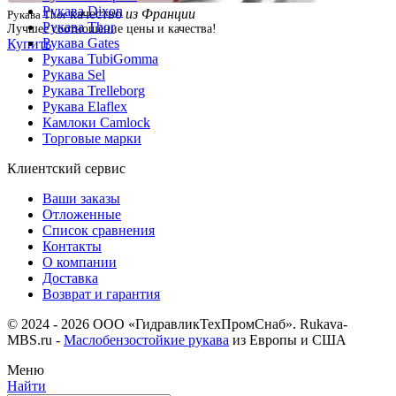
Рукава Dixon
качество
из Франции
Рукава Thor
Рукава Thor
Лучшее соотношение цены и качества!
Рукава Gates
Купить
Рукава TubiGomma
Рукава Sel
Рукава Trelleborg
Рукава Elaflex
Камлоки Camlock
Торговые марки
Клиентский сервис
Ваши заказы
Отложенные
Список сравнения
Контакты
О компании
Доставка
Возврат и гарантия
© 2024 - 2026 ООО «ГидравликТехПромСнаб». Rukava-
MBS.ru -
Маслобензостойкие рукава
из Европы и США
Меню
Найти