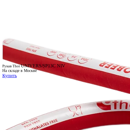
UNIVERS/SP13C NIV
Рукав Thor
На складе в Москве
Купить