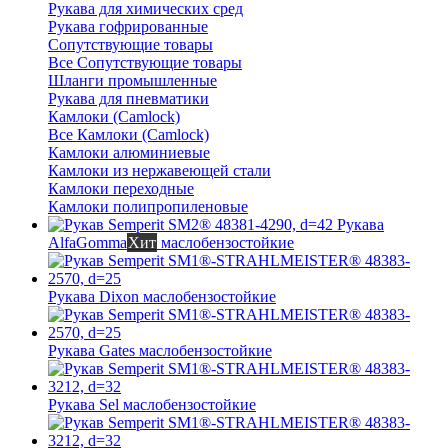
Рукава для химических сред
Рукава гофрированные
Сопутствующие товары
Все Сопутствующие товары
Шланги промышленные
Рукава для пневматики
Камлоки (Camlock)
Все Камлоки (Camlock)
Камлоки алюминиевые
Камлоки из нержавеющей стали
Камлоки переходные
Камлоки полипропиленовые
Рукава
AlfaGomma
Хит
маслобензостойкие
Рукава Dixon
маслобензостойкие
Рукава Gates
маслобензостойкие
Рукава Sel
маслобензостойкие