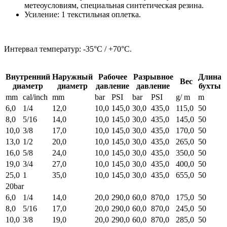
метеоусловиям, специальная синтетическая резина.
Усиление: 1 текстильная оплетка.
Интервал температур: -35°C / +70°C.
Внутренний
Наружный
Рабочее
Разрывное
Длина
Вес
диаметр
диаметр
давление
давление
бухты
mm
cal/inch
mm
bar
PSI
bar
PSI
g/ m
m
6,0
1/4
12,0
10,0
145,0
30,0
435,0
115,0
50
8,0
5/16
14,0
10,0
145,0
30,0
435,0
145,0
50
10,0
3/8
17,0
10,0
145,0
30,0
435,0
170,0
50
13,0
1/2
20,0
10,0
145,0
30,0
435,0
265,0
50
16,0
5/8
24,0
10,0
145,0
30,0
435,0
350,0
50
19,0
3/4
27,0
10,0
145,0
30,0
435,0
400,0
50
25,0
1
35,0
10,0
145,0
30,0
435,0
655,0
50
20bar
6,0
1/4
14,0
20,0
290,0
60,0
870,0
175,0
50
8,0
5/16
17,0
20,0
290,0
60,0
870,0
245,0
50
10,0
3/8
19,0
20,0
290,0
60,0
870,0
285,0
50