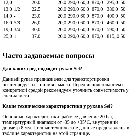
12,0
-
20,0
20,0
290,0
60,0
870,0
295,0
50
13,0
1/2
22,5
20,0
290,0
60,0
870,0
380,0
50
14,0
-
23,0
20,0
290,0
60,0
870,0
400,0
50
16,0
5/8
26,0
20,0
290,0
60,0
870,0
460,0
50
19,0
3/4
30,0
20,0
290,0
60,0
870,0
590,0
50
25,0
1
37,0
20,0
290,0
60,0
870,0
815,,0
50
Часто задаваемые вопросы
Для каких сред подходит рукав Sel?
Данный рукав предназначен для транспортировки:
нефтепродукты, топливо, масла. Перед использованием с
конкретной средой рекомендуем уточнить совместимость у
специалиста.
Какие технические характеристики у рукава Sel?
Основные характеристики: рабочее давление 20 bar,
температурный диапазон от -35 до +35°C, внутренний
диаметр 8 мм. Полные технические данные представлены в
таблице характеристик на этой странице.