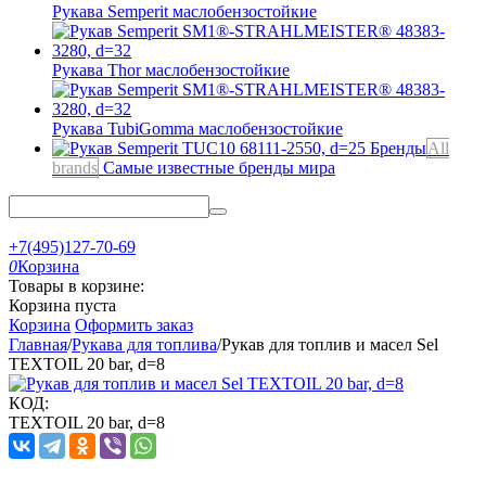
Рукава Semperit
маслобензостойкие
Рукава Thor
маслобензостойкие
Рукава TubiGomma
маслобензостойкие
Бренды
All
brands
Самые известные бренды мира
+7(495)127-70-69
0
Корзина
Товары в корзине:
Корзина пуста
Корзина
Оформить заказ
Главная
/
Рукава для топлива
/
Рукав для топлив и масел Sel
TEXTOIL 20 bar, d=8
КОД:
TEXTOIL 20 bar, d=8