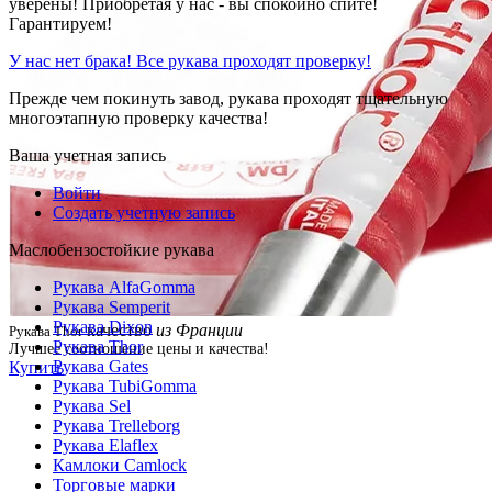
уверены! Приобретая у нас - вы спокойно спите!
Гарантируем!
У нас нет брака! Все рукава проходят проверку!
Прежде чем покинуть завод, рукава проходят тщательную
многоэтапную проверку качества!
Ваша учетная запись
Войти
Создать учетную запись
Маслобензостойкие рукава
Рукава AlfaGomma
Рукава Semperit
Рукава Dixon
качество
из Франции
Рукава Thor
Рукава Thor
Лучшее соотношение цены и качества!
Рукава Gates
Купить
Рукава TubiGomma
Рукава Sel
Рукава Trelleborg
Рукава Elaflex
Камлоки Camlock
Торговые марки