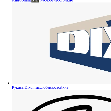
AlfaGomma
Хит
маслобензостойкие
Рукава Dixon
маслобензостойкие