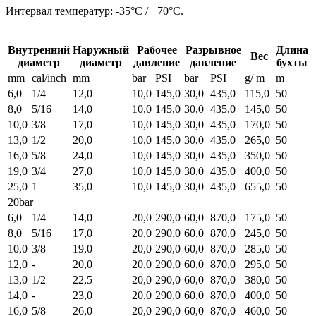
Интервал температур: -35°C / +70°C.
Внутренний
Наружный
Рабочее
Разрывное
Длина
Вес
диаметр
диаметр
давление
давление
бухты
mm
cal/inch
mm
bar
PSI
bar
PSI
g/ m
m
6,0
1/4
12,0
10,0
145,0
30,0
435,0
115,0
50
8,0
5/16
14,0
10,0
145,0
30,0
435,0
145,0
50
10,0
3/8
17,0
10,0
145,0
30,0
435,0
170,0
50
13,0
1/2
20,0
10,0
145,0
30,0
435,0
265,0
50
16,0
5/8
24,0
10,0
145,0
30,0
435,0
350,0
50
19,0
3/4
27,0
10,0
145,0
30,0
435,0
400,0
50
25,0
1
35,0
10,0
145,0
30,0
435,0
655,0
50
20bar
6,0
1/4
14,0
20,0
290,0
60,0
870,0
175,0
50
8,0
5/16
17,0
20,0
290,0
60,0
870,0
245,0
50
10,0
3/8
19,0
20,0
290,0
60,0
870,0
285,0
50
12,0
-
20,0
20,0
290,0
60,0
870,0
295,0
50
13,0
1/2
22,5
20,0
290,0
60,0
870,0
380,0
50
14,0
-
23,0
20,0
290,0
60,0
870,0
400,0
50
16,0
5/8
26,0
20,0
290,0
60,0
870,0
460,0
50