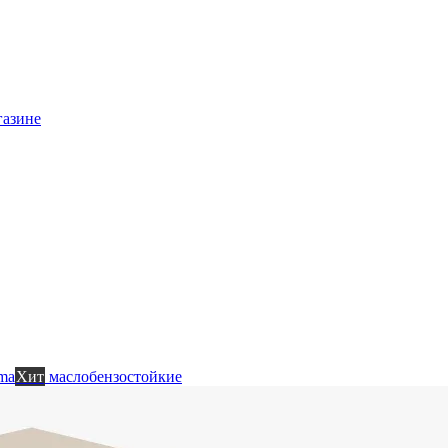
газине
ma
Хит
маслобензостойкие