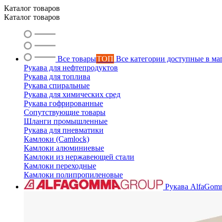
Каталог товаров
Каталог товаров
Все товары
ТОП
Все категории доступные в ма
Рукава для нефтепродуктов
Рукава для топлива
Рукава спиральные
Рукава для химических сред
Рукава гофрированные
Сопутствующие товары
Шланги промышленные
Рукава для пневматики
Камлоки (Camlock)
Камлоки алюминиевые
Камлоки из нержавеющей стали
Камлоки переходные
Камлоки полипропиленовые
Рукава AlfaGom