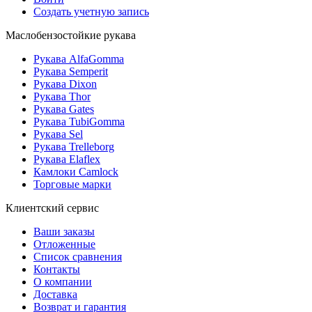
Создать учетную запись
Маслобензостойкие рукава
Рукава AlfaGomma
Рукава Semperit
Рукава Dixon
Рукава Thor
Рукава Gates
Рукава TubiGomma
Рукава Sel
Рукава Trelleborg
Рукава Elaflex
Камлоки Camlock
Торговые марки
Клиентский сервис
Ваши заказы
Отложенные
Список сравнения
Контакты
О компании
Доставка
Возврат и гарантия