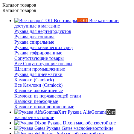
Каталог товаров
Каталог товаров
Все товары
ТОП
Все категории
доступные в магазине
Рукава для нефтепродуктов
Рукава для топлива
Рукава спиральные
Рукава для химических сред
Рукава гофрированные
Сопутствующие товары
Все Сопутствующие товары
Шланги промышленные
Рукава для пневматики
Камлоки (Camlock)
Все Камлоки (Camlock)
Камлоки алюминиевые
Камлоки из нержавеющей стали
Камлоки переходные
Камлоки полипропиленовые
Рукава AlfaGomma
Хит
маслобензостойкие
Рукава Dixon
маслобензостойкие
Рукава Gates
маслобензостойкие
Рукава Sel
маслобензостойкие