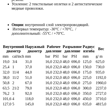
Усиление: 2 текстильные оплетки и 2 антистатические
медные проволоки.
Опции
: внутренний слой электропроводящий.
Интервал температур: -30°C / +70°C, /
дополнительный: -55°C / +70°C.
Внутренний
Наружный
Рабочее
Разрывное
Радиус
Вес
диаметр
диаметр
давление
давление
изгиба
mm
cal/inch
mm
bar
PSI
bar
PSI
mm
g/ m
19,0
3/4
31,0
16,0
232,0
48,0
696,0
125,0
625,0
25,4
1
37,0
16,0
232,0
48,0
696,0
150,0
730,0
32,0
11/4
44,0
16,0
232,0
48,0
696,0
175,0
935,0
38,0
11/2
51,0
16,0
232,0
48,0
696,0
225,0
1192,0
50,8
2
67,0
16,0
232,0
48,0
696,0
275,0
1960,0
63,5
21/2
79,0
16,0
232,0
48,0
696,0
300,0
2237,0
76,2
3
92,0
16,0
232,0
48,0
696,0
350,0
2727,0
101,6
4
118,0
16,0
232,0
48,0
696,0
450,0
3710,0
127,0
5
145,0
16,0
232,0
48,0
696,0
635,0
4815,0