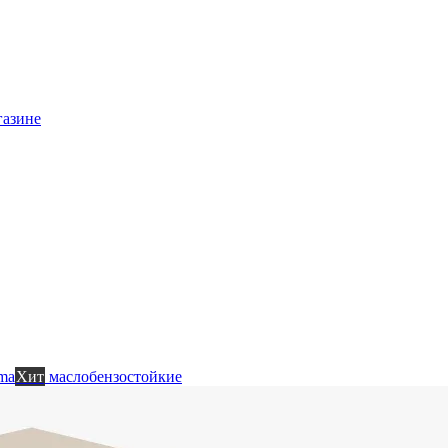
газине
ma
Хит
маслобензостойкие