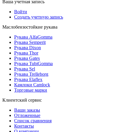
Ваша учетная запись
Войти
Создать учетную запись
Маслобензостойкие рукава
Рукава AlfaGomma
Рукава Semperit
Рукава Dixon
Рукава Thor
Рукава Gates
Рукава TubiGomma
Рукава Sel
Рукава Trelleborg
Рукава Elaflex
Камлоки Camlock
Торговые марки
Клиентский сервис
Ваши заказы
Отложенные
Список сравнения
Контакты
О компании