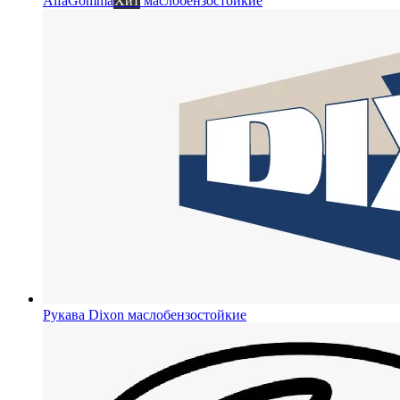
AlfaGomma
Хит
маслобензостойкие
Рукава Dixon
маслобензостойкие