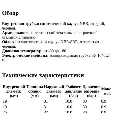
Обзор
Внутренняя трубка:
синтетический каучук NBR, гладкий,
черный,
Армирование:
синтетический текстиль со встроенной
стальной спиралью,
Обложка:
синтетический каучук NBR/SBR, оттиск ткани,
черный,
Диапазон температур:
от -30 до +80
Электрические свойства:
токопроводящая трубка, R<10^6Ω/
м.
Технические характеристики
Внутренний
Толщина
Наружный
Рабочее
Давление
Макс
диаметр
стенки
диаметр
давление
разрыва
ваку
(мм)
(мм)
(мм)
(бар)
(бар)
19
31
10.0
30
0.9
19
31
10.0
30
0.9
25
37
10.0
30
0.9