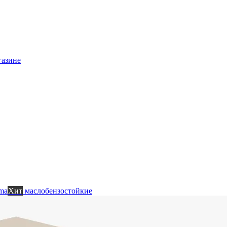
газине
ma
Хит
маслобензостойкие