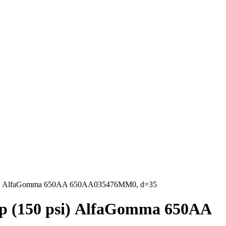
psi) AlfaGomma 650AA 650AA035476MM0, d=35
р (150 psi) AlfaGomma 650AA