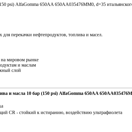
(150 psi) AlfaGomma 650AA 650AA035476MM0, d=35 итальянского
для перекачки нефтепродуктов, топлива и масел.
 на мировом рынке
одуктам и маслам
ужный слой
ива и масла 10 бар (150 psi) AlfaGomma 650AA 650AA035476
ка
ий CR - стойкий к истиранию, воздействию ультрафиолета