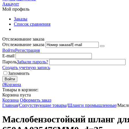
Аккаунт
Мой профиль
Заказы
Список сравнения
Отслеживание заказа
Отслеживание заказа
Войти
Регистрация
E-mail
Пароль
Забыли пароль?
Создать учетную запись
Запомнить
Войти
0
Корзина
Товары в корзине:
Корзина пуста
Корзина
Оформить заказ
Главная
/
Сопутствующие товары
/
Шланги промышленные
/
Масло
Маслобензостойкий шланг для