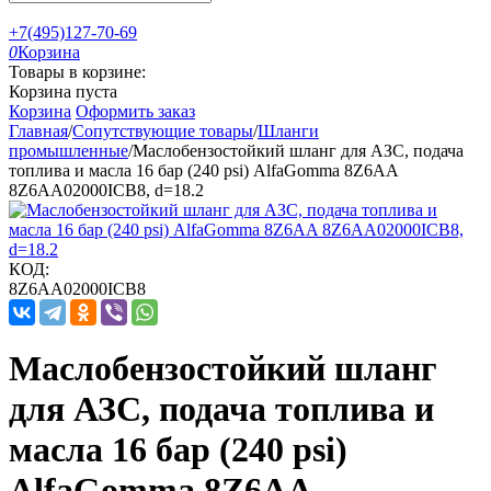
+7(495)127-70-69
0
Корзина
Товары в корзине:
Корзина пуста
Корзина
Оформить заказ
Главная
/
Сопутствующие товары
/
Шланги
промышленные
/
Маслобензостойкий шланг для АЗС, подача
топлива и масла 16 бар (240 psi) AlfaGomma 8Z6AA
8Z6AA02000ICB8, d=18.2
КОД:
8Z6AA02000ICB8
Маслобензостойкий шланг
для АЗС, подача топлива и
масла 16 бар (240 psi)
AlfaGomma 8Z6AA