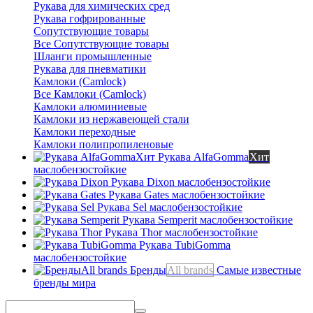
Рукава для химических сред
Рукава гофрированные
Сопутствующие товары
Все Сопутствующие товары
Шланги промышленные
Рукава для пневматики
Камлоки (Camlock)
Все Камлоки (Camlock)
Камлоки алюминиевые
Камлоки из нержавеющей стали
Камлоки переходные
Камлоки полипропиленовые
Рукава AlfaGomma
Хит
маслобензостойкие
Рукава Dixon
маслобензостойкие
Рукава Gates
маслобензостойкие
Рукава Sel
маслобензостойкие
Рукава Semperit
маслобензостойкие
Рукава Thor
маслобензостойкие
Рукава TubiGomma
маслобензостойкие
Бренды
All brands
Самые известные
бренды мира