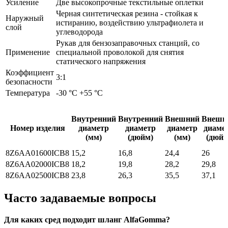
Усиление
Две высокопрочные текстильные оплетки
Черная синтетическая резина - стойкая к
Наружный
истиранию, воздействию ультрафиолета и
слой
углеводорода
Рукав для бензозаправочных станций, со
Применение
специальной проволокой для снятия
статического напряжения
Коэффициент
3:1
безопасности
Температура
-30 °C +55 °C
Внутренний
Внутренний
Внешний
Внешн
Номер изделия
диаметр
диаметр
диаметр
диаме
(мм)
(дюйм)
(мм)
(дюйм
8Z6AA01600ICB8
15,2
16,8
24,4
26
8Z6AA02000ICB8
18,2
19,8
28,2
29,8
8Z6AA02500ICB8
23,8
26,3
35,5
37,1
Часто задаваемые вопросы
Для каких сред подходит шланг AlfaGomma?