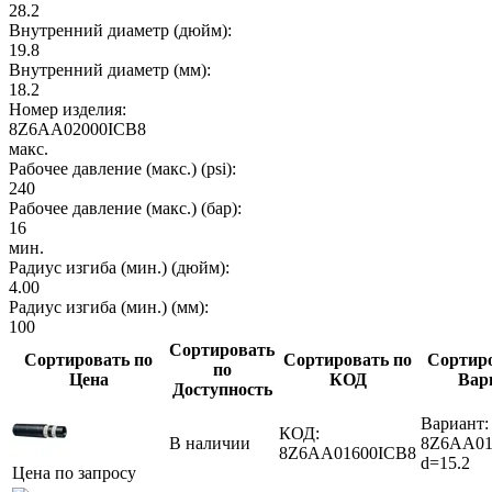
28.2
Внутренний диаметр (дюйм):
19.8
Внутренний диаметр (мм):
18.2
Номер изделия:
8Z6AA02000ICB8
макс.
Рабочее давление (макс.) (psi):
240
Рабочее давление (макс.) (бар):
16
мин.
Радиус изгиба (мин.) (дюйм):
4.00
Радиус изгиба (мин.) (мм):
100
Сортировать
Сортировать по
Сортировать по
Сортиро
по
Цена
КОД
Вар
Доступность
Вариант:
КОД:
В наличии
8Z6AA01
8Z6AA01600ICB8
d=15.2
Цена по запросу