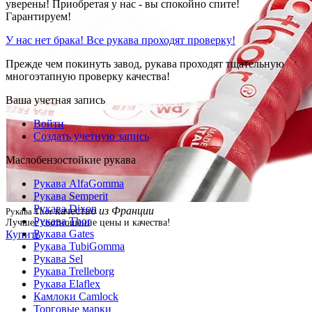
уверены! Приобретая у нас - вы спокойно спите!
Гарантируем!
У нас нет брака! Все рукава проходят проверку!
Прежде чем покинуть завод, рукава проходят тщательную
многоэтапную проверку качества!
Ваша учетная запись
Войти
Создать учетную запись
Маслобензостойкие рукава
Рукава AlfaGomma
Рукава Semperit
Рукава Dixon
качество
из Франции
Рукава Thor
Рукава Thor
Лучшее соотношение цены и качества!
Рукава Gates
Купить
Рукава TubiGomma
Рукава Sel
Рукава Trelleborg
Рукава Elaflex
Камлоки Camlock
Торговые марки