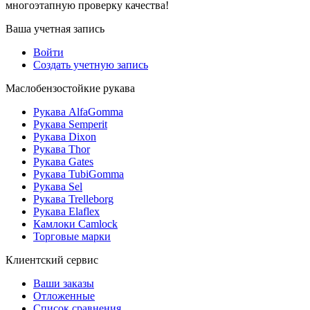
многоэтапную проверку качества!
Ваша учетная запись
Войти
Создать учетную запись
Маслобензостойкие рукава
Рукава AlfaGomma
Рукава Semperit
Рукава Dixon
Рукава Thor
Рукава Gates
Рукава TubiGomma
Рукава Sel
Рукава Trelleborg
Рукава Elaflex
Камлоки Camlock
Торговые марки
Клиентский сервис
Ваши заказы
Отложенные
Список сравнения