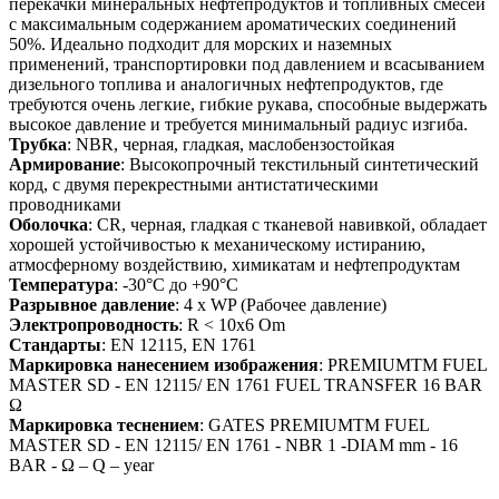
перекачки минеральных нефтепродуктов и топливных смесей
с максимальным содержанием ароматических соединений
50%. Идеально подходит для морских и наземных
применений, транспортировки под давлением и всасыванием
дизельного топлива и аналогичных нефтепродуктов, где
требуются очень легкие, гибкие рукава, способные выдержать
высокое давление и требуется минимальный радиус изгиба.
Трубка
: NBR, черная, гладкая, маслобензостойкая
Армирование
: Высокопрочный текстильный синтетический
корд, с двумя перекрестными антистатическими
проводниками
Оболочка
: CR, черная, гладкая с тканевой навивкой, обладает
хорошей устойчивостью к механическому истиранию,
атмосферному воздействию, химикатам и нефтепродуктам
Температура
: -30°С до +90°С
Разрывное давление
: 4 x WP (Рабочее давление)
Электропроводность
: R < 10x6 Om
Стандарты
: EN 12115, EN 1761
Маркировка нанесением изображения
: PREMIUMTM FUEL
MASTER SD - EN 12115/ EN 1761 FUEL TRANSFER 16 BAR
Ω
Маркировка теснением
: GATES PREMIUMTM FUEL
MASTER SD - EN 12115/ EN 1761 - NBR 1 -DIAM mm - 16
BAR - Ω – Q – year