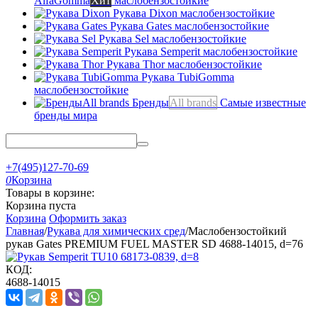
AlfaGomma
Хит
маслобензостойкие
Рукава Dixon
маслобензостойкие
Рукава Gates
маслобензостойкие
Рукава Sel
маслобензостойкие
Рукава Semperit
маслобензостойкие
Рукава Thor
маслобензостойкие
Рукава TubiGomma
маслобензостойкие
Бренды
All brands
Самые известные
бренды мира
+7(495)127-70-69
0
Корзина
Товары в корзине:
Корзина пуста
Корзина
Оформить заказ
Главная
/
Рукава для химических сред
/
Маслобензостойкий
рукав Gates PREMIUM FUEL MASTER SD 4688-14015, d=76
КОД:
4688-14015