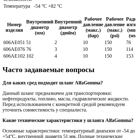
Температура
-54 °C +82 °C
Рабочее
Рабочее
Ради
Внутренний
Внутренний
Номер
давление
давление
изги
диаметр
диаметр
изделия
(макс.)
(макс.)
(мин
(мм)
(дюйм)
(бар)
(psi)
(мм
606AE051
51
2
10
150
76
606AE076
76
3
10
150
114
606AE102
102
4
10
150
153
Часто задаваемые вопросы
Для каких сред подходит шланг AlfaGomma?
Данный шланг предназначен для транспортировки:
нефтепродукты, топливо, масла, гидравлические жидкости.
Перед использованием с конкретной средой рекомендуем
уточнить совместимость у специалиста.
Какие технические характеристики у шланга AlfaGomma?
Основные характеристики: температурный диапазон от -54 до
+54°C, внутренний диаметр 51 мм. Полные технические