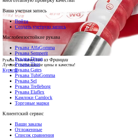
многоэтапную проверку качества!
Ваша учетная запись
Войти
Создать учетную запись
Маслобензостойкие рукава
Рукава AlfaGomma
Рукава Semperit
Рукава Dixon
качество
из Франции
Рукава Thor
Рукава Thor
Лучшее соотношение цены и качества!
Рукава Gates
Купить
Рукава TubiGomma
Рукава Sel
Рукава Trelleborg
Рукава Elaflex
Камлоки Camlock
Торговые марки
Клиентский сервис
Ваши заказы
Отложенные
Список сравнения