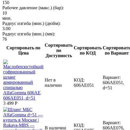
150
Рабочее давление (макс.) (бар):
10
мин.
Радиус изгиба (мин.) (дюйм):
3.00
Радиус изгиба (мин.) (мм):
76
Сортировать
Сортировать по
Сортировать
Сортироват
по
Цена
по КОД
по Вариант
Доступность
Вариант:
Нет в
КОД:
606AE051,
наличии
606AE051
d=51
3 499
Р
Вариант:
КОД:
В наличии
606AE076,