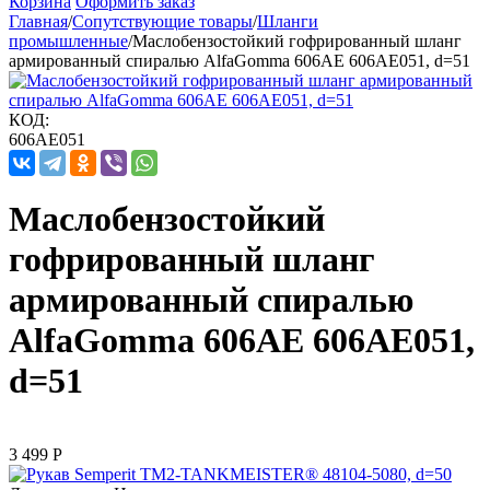
Корзина
Оформить заказ
Главная
/
Сопутствующие товары
/
Шланги
промышленные
/
Маслобензостойкий гофрированный шланг
армированный спиралью AlfaGomma 606АЕ 606AE051, d=51
КОД:
606AE051
Маслобензостойкий
гофрированный шланг
армированный спиралью
AlfaGomma 606АЕ 606AE051,
d=51
3 499
Р