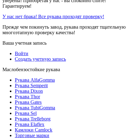
уверены! Приобретая у нас - вы спокойно спите!
Гарантируем!
У нас нет брака! Все рукава проходят проверку!
Прежде чем покинуть завод, рукава проходят тщательную
многоэтапную проверку качества!
Ваша учетная запись
Войти
Создать учетную запись
Маслобензостойкие рукава
Рукава AlfaGomma
Рукава Semperit
Рукава Dixon
Рукава Thor
Рукава Gates
Рукава TubiGomma
Рукава Sel
Рукава Trelleborg
Рукава Elaflex
Камлоки Camlock
Торговые марки