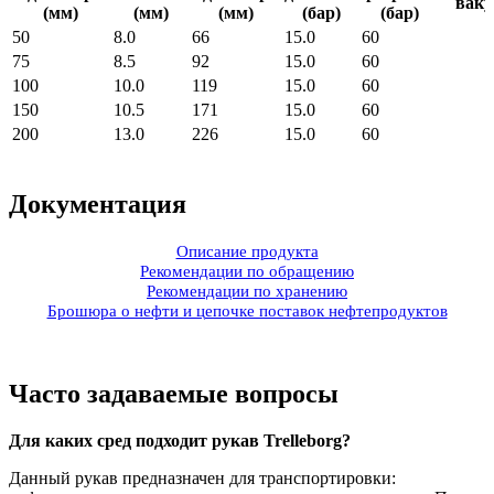
ваку
(мм)
(мм)
(мм)
(бар)
(бар)
50
8.0
66
15.0
60
75
8.5
92
15.0
60
100
10.0
119
15.0
60
150
10.5
171
15.0
60
200
13.0
226
15.0
60
Документация
Описание продукта
Рекомендации по обращению
Рекомендации по хранению
Брошюра о нефти и цепочке поставок нефтепродуктов
Часто задаваемые вопросы
Для каких сред подходит рукав Trelleborg?
Данный рукав предназначен для транспортировки: