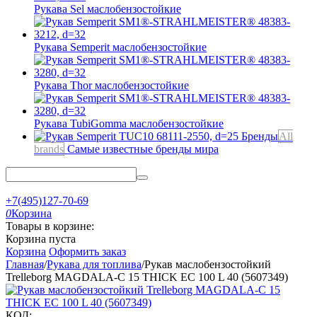
Рукава Sel
маслобензостойкие
Рукава Semperit
маслобензостойкие
Рукава Thor
маслобензостойкие
Рукава TubiGomma
маслобензостойкие
Бренды
All
brands
Самые известные бренды мира
+7(495)127-70-69
0
Корзина
Товары в корзине:
Корзина пуста
Корзина
Оформить заказ
Главная
/
Рукава для топлива
/
Рукав маслобензостойкий
Trelleborg MAGDALA-C 15 THICK EC 100 L 40 (5607349)
КОД: