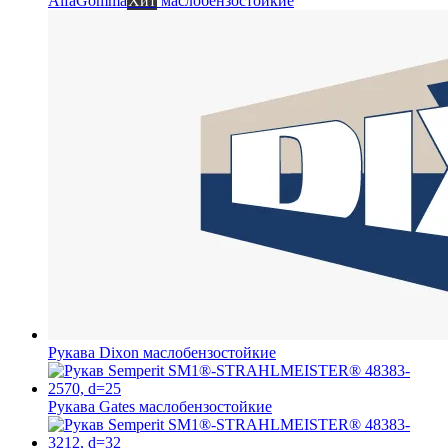
AlfaGomma
Хит
маслобензостойкие
Рукава Dixon
маслобензостойкие
Рукава Gates
маслобензостойкие