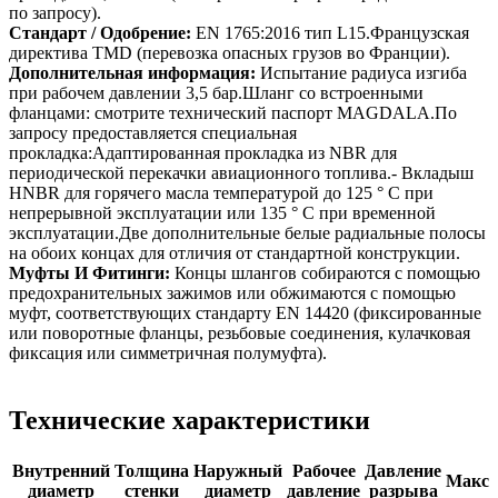
по запросу).
Стандарт / Одобрение:
EN 1765:2016 тип L15.Французская
директива TMD (перевозка опасных грузов во Франции).
Дополнительная информация:
Испытание радиуса изгиба
при рабочем давлении 3,5 бар.Шланг со встроенными
фланцами: смотрите технический паспорт MAGDALA.По
запросу предоставляется специальная
прокладка:Адаптированная прокладка из NBR для
периодической перекачки авиационного топлива.- Вкладыш
HNBR для горячего масла температурой до 125 ° C при
непрерывной эксплуатации или 135 ° C при временной
эксплуатации.Две дополнительные белые радиальные полосы
на обоих концах для отличия от стандартной конструкции.
Муфты И Фитинги:
Концы шлангов собираются с помощью
предохранительных зажимов или обжимаются с помощью
муфт, соответствующих стандарту EN 14420 (фиксированные
или поворотные фланцы, резьбовые соединения, кулачковая
фиксация или симметричная полумуфта).
Технические характеристики
Внутренний
Толщина
Наружный
Рабочее
Давление
Макс
диаметр
стенки
диаметр
давление
разрыва