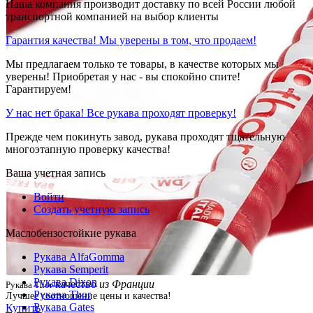
Наша компания производит доставку по всей России любой
транспортной компанией на выбор клиенты
Гарантия качества! Мы уверены в том, что продаем!
Мы предлагаем только те товары, в качестве которых мы
уверены! Приобретая у нас - вы спокойно спите!
Гарантируем!
У нас нет брака! Все рукава проходят проверку!
Прежде чем покинуть завод, рукава проходят тщательную
многоэтапную проверку качества!
Ваша учетная запись
Войти
Создать учетную запись
Маслобензостойкие рукава
Рукава AlfaGomma
Рукава Semperit
Рукава Dixon
качество
из Франции
Рукава Thor
Рукава Thor
Лучшее соотношение цены и качества!
Рукава Gates
Купить