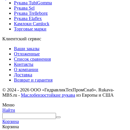
Рукава TubiGomma
Рукава Sel
Рукава Trelleborg
Рукава Elaflex
Камлоки Camlock
Торговые марки
Клиентский сервис
Ваши заказы
Отложенные
Список сравнения
Контакты
О компании
Доставка
Возврат и гарантия
© 2024 - 2026 ООО «ГидравликТехПромСнаб». Rukava-
MBS.ru -
Маслобензостойкие рукава
из Европы и США
Меню
Найти
Корзина
Корзина