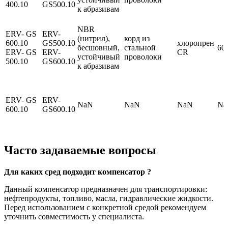
400.10
GS500.10
к абразивам
NBR
ERV- GS
ERV-
(нитрил),
корд из
600.10
GS500.10
хлоропрен
бесшовный,
стальной
60
ERV- GS
ERV-
CR
устойчивый
проволоки
500.10
GS600.10
к абразивам
ERV- GS
ERV-
NaN
NaN
NaN
Na
600.10
GS600.10
Часто задаваемые вопросы
Для каких сред подходит компенсатор ?
Данный компенсатор предназначен для транспортировки:
нефтепродукты, топливо, масла, гидравлические жидкости.
Перед использованием с конкретной средой рекомендуем
уточнить совместимость у специалиста.