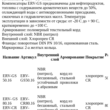
Компенсаторы ERV-GS предназначены для нефтепродуктов,
топлива с содержанием ароматических веществ до 50%,
охлаждающей воды с антикоррозионными присадками,
смазочных и гидравлических масел. Температура
эксплуатации в зависимости от среды: от -20 С до + 90 С,
кратковременно до +100 С.
Армирование: полимерный текстильный корд
Внутренний слой: NBR (нитрил)
Внешний слой: Хлоропрен CR
Фланцы: поворотные DIN PN 10/16, оцинкованная сталь.
Маркировка: 2-а желтых кольца.
Внутренний
Ра
Название
Артикул
Армирование
Покрытие
слой
NBR
(нитрил),
корд из
ERV-GS
ERV-
хлоропрен
бесшовный,
стальной
50.
50.16
GS50.16
CR
устойчивый
проволоки
к абразивам
NBR
ERV- GS
ERV-
(нитрил),
корд из
80.16
CR80.16
хлоропрен
бесшовный,
стальной
80.
ERV-CR
ERV-
CR
устойчивый
проволоки