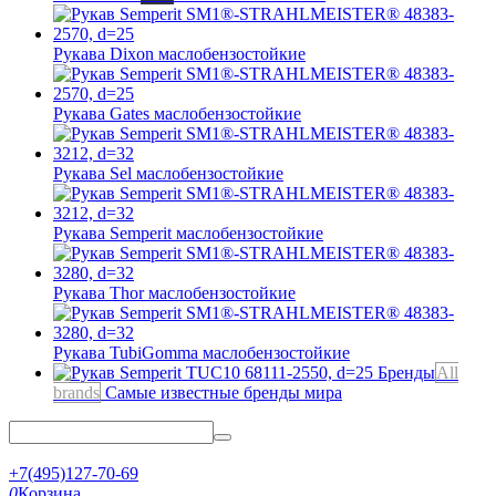
Рукава Dixon
маслобензостойкие
Рукава Gates
маслобензостойкие
Рукава Sel
маслобензостойкие
Рукава Semperit
маслобензостойкие
Рукава Thor
маслобензостойкие
Рукава TubiGomma
маслобензостойкие
Бренды
All
brands
Самые известные бренды мира
+7(495)127-70-69
0
Корзина