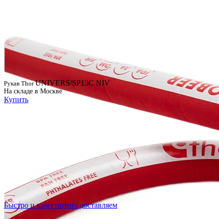
UNIVERS/SP13C NIV
Рукав Thor
На складе в Москве
Купить
Быстро и качественно доставляем