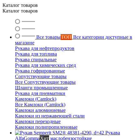
Каталог товаров
Каталог товаров
Ольга
Маслобензостойкие рукава
Все товары
ТОП
Все категории доступные в
магазине
Рукава для нефтепродуктов
Рукава для топлива
Рукава спиральные
Рукава для химических сред
Рукава гофрированные
Сопутствующие товары
Все Сопутствующие товары
Шланги промышленные
Рукава для пневматики
Камлоки (Camlock)
Все Камлоки (Camlock)
Камлоки алюминиевые
Камлоки из нержавеющей стали
Камлоки переходные
Камлоки полипропиленовые
Рукава
AlfaGomma
Хит
маслобензостойкие