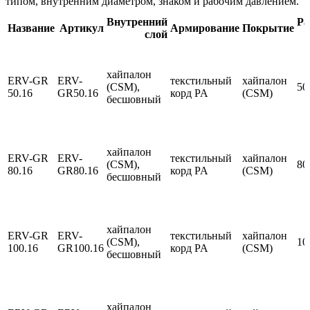
типом, внутренним диаметром, знаком и рабочим давлением.
Внутренний
Ра
Название
Артикул
Армирование
Покрытие
слой
хайпалон
ERV-GR
ERV-
текстильный
хайпалон
(CSM),
50
50.16
GR50.16
корд PA
(CSM)
бесшовный
хайпалон
ERV-GR
ERV-
текстильный
хайпалон
(CSM),
80
80.16
GR80.16
корд PA
(CSM)
бесшовный
хайпалон
ERV-GR
ERV-
текстильный
хайпалон
(CSM),
10
100.16
GR100.16
корд PA
(CSM)
бесшовный
хайпалон