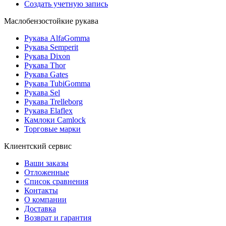
Создать учетную запись
Маслобензостойкие рукава
Рукава AlfaGomma
Рукава Semperit
Рукава Dixon
Рукава Thor
Рукава Gates
Рукава TubiGomma
Рукава Sel
Рукава Trelleborg
Рукава Elaflex
Камлоки Camlock
Торговые марки
Клиентский сервис
Ваши заказы
Отложенные
Список сравнения
Контакты
О компании
Доставка
Возврат и гарантия