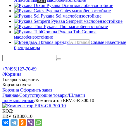
AlfaGomma
Хит
маслобензостойкие
Рукава Dixon
маслобензостойкие
Рукава Gates
маслобензостойкие
Рукава Sel
маслобензостойкие
Рукава Semperit
маслобензостойкие
Рукава Thor
маслобензостойкие
Рукава TubiGomma
маслобензостойкие
Бренды
All brands
Самые известные
бренды мира
+7(495)127-70-69
0
Корзина
Товары в корзине:
Корзина пуста
Корзина
Оформить заказ
Главная
/
Сопутствующие товары
/
Шланги
промышленные
/
Компенсатор ERV-GR 300.10
КОД:
ERV-GR300.10