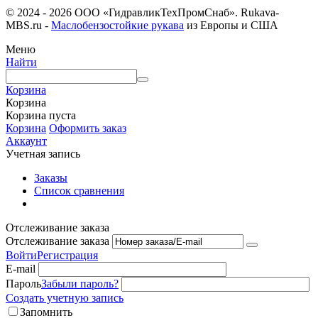
© 2024 - 2026 ООО «ГидравликТехПромСнаб». Rukava-
MBS.ru -
Маслобензостойкие рукава
из Европы и США
Меню
Найти
Корзина
Корзина
Корзина пуста
Корзина
Оформить заказ
Аккаунт
Учетная запись
Заказы
Список сравнения
Отслеживание заказа
Отслеживание заказа
Войти
Регистрация
E-mail
Пароль
Забыли пароль?
Создать учетную запись
Запомнить